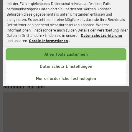
mit der EU vergleichbares Datenschutzniveau aufweisen. Falls
Ernsting's family
personenbezogene Daten dorthin übermittelt werden, könnten
Behörden diese gegebenenfalls unter Umständen erfassen und
Neumarktstraße 43, 31683 Obernkirchen
analysieren. Es besteht somit eine Möglichkeit, dass sie Ihre Rechte als
Betroffener dahingehend nicht durchsetzen könnten. Weitere
Informationen - insbesondere auch zu den Details der Verarbeitung Ihrer
Daten in Drittländern - finden sie in unserer
Datenschutzerklärung
Geschlossen
Aktuell:
und unseren
Cookie Informationen
.
Allen Tools zustimmen
Service Hotline
+43 (0) 1 2675 502
Datenschutz-Einstellungen
Montag bis Freitag 8-18 Uhr
Nur erforderliche Technologien
So finden Sie uns