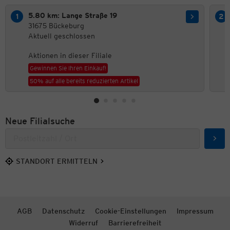
5.80 km: Lange Straße 19
31675 Bückeburg
Aktuell geschlossen
Aktionen in dieser Filiale
Gewinnen Sie Ihren Einkauf!
50% auf alle bereits reduzierten Artikel
Neue Filialsuche
Such
STANDORT ERMITTELN
AGB
Datenschutz
Cookie-Einstellungen
Impressum
Widerruf
Barrierefreiheit