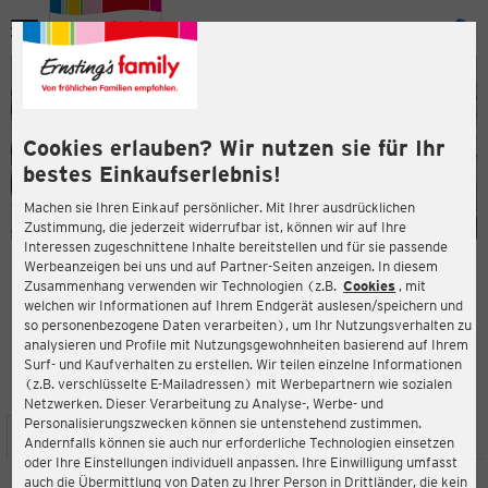
Menü
ießen
ießen
Cookies erlauben? Wir nutzen sie für Ihr
bestes Einkaufserlebnis!
Machen sie Ihren Einkauf persönlicher. Mit Ihrer ausdrücklichen
Zustimmung, die jederzeit widerrufbar ist, können wir auf Ihre
Interessen zugeschnittene Inhalte bereitstellen und für sie passende
en
Werbeanzeigen bei uns und auf Partner-Seiten anzeigen. In diesem
Zusammenhang verwenden wir Technologien (z.B.
Cookies
, mit
ERNSTING'S FAMILY FILIALE
welchen wir Informationen auf Ihrem Endgerät auslesen/speichern und
Neumarktstraße 43
so personenbezogene Daten verarbeiten), um Ihr Nutzungsverhalten zu
31683 Obernkirchen
analysieren und Profile mit Nutzungsgewohnheiten basierend auf Ihrem
Surf- und Kaufverhalten zu erstellen. Wir teilen einzelne Informationen
(z.B. verschlüsselte E-Mailadressen) mit Werbepartnern wie sozialen
4,3
ießen
Bewertung:
Netzwerken. Dieser Verarbeitung zu Analyse-, Werbe- und
Personalisierungszwecken können sie untenstehend zustimmen.
STANDORT
SERVICES
SORTIMENT
AKTIONEN
Andernfalls können sie auch nur erforderliche Technologien einsetzen
oder Ihre Einstellungen individuell anpassen. Ihre Einwilligung umfasst
auch die Übermittlung von Daten zu Ihrer Person in Drittländer, die kein