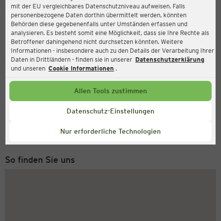
mit der EU vergleichbares Datenschutzniveau aufweisen. Falls
Ernsting's family
personenbezogene Daten dorthin übermittelt werden, könnten
Behörden diese gegebenenfalls unter Umständen erfassen und
Äußere Bayreuther Str. 80, 90491 Nürnberg
analysieren. Es besteht somit eine Möglichkeit, dass sie Ihre Rechte als
Betroffener dahingehend nicht durchsetzen könnten. Weitere
Informationen - insbesondere auch zu den Details der Verarbeitung Ihrer
Daten in Drittländern - finden sie in unserer
Datenschutzerklärung
Geöffnet
Aktuell:
und unseren
Cookie Informationen
.
Öffnungszeiten heute:
09:30 - 20:00
Allen Tools zustimmen
Service Hotline
Datenschutz-Einstellungen
+43 (0) 1 2675 502
Nur erforderliche Technologien
Montag bis Freitag 8-18 Uhr
So finden Sie uns