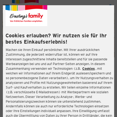
Menü
ießen
ießen
Cookies erlauben? Wir nutzen sie für Ihr
bestes Einkaufserlebnis!
Machen sie Ihren Einkauf persönlicher. Mit Ihrer ausdrücklichen
Zustimmung, die jederzeit widerrufbar ist, können wir auf Ihre
Interessen zugeschnittene Inhalte bereitstellen und für sie passende
en
Werbeanzeigen bei uns und auf Partner-Seiten anzeigen. In diesem
Zusammenhang verwenden wir Technologien (z.B.
Cookies
, mit
ERNSTING'S FAMILY FILIALE
welchen wir Informationen auf Ihrem Endgerät auslesen/speichern und
Äußere Bayreuther Str. 80
so personenbezogene Daten verarbeiten), um Ihr Nutzungsverhalten zu
90491 Nürnberg
analysieren und Profile mit Nutzungsgewohnheiten basierend auf Ihrem
Surf- und Kaufverhalten zu erstellen. Wir teilen einzelne Informationen
(z.B. verschlüsselte E-Mailadressen) mit Werbepartnern wie sozialen
4,0
ießen
Bewertung:
Netzwerken. Dieser Verarbeitung zu Analyse-, Werbe- und
Personalisierungszwecken können sie untenstehend zustimmen.
STANDORT
SERVICES
SORTIMENT
AKTIONEN
Andernfalls können sie auch nur erforderliche Technologien einsetzen
oder Ihre Einstellungen individuell anpassen. Ihre Einwilligung umfasst
auch die Übermittlung von Daten zu Ihrer Person in Drittländer, die kein