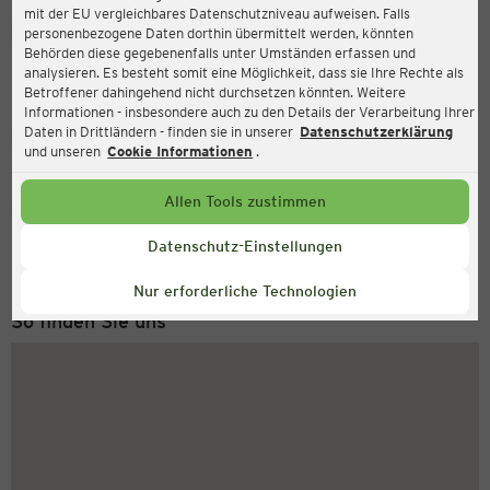
mit der EU vergleichbares Datenschutzniveau aufweisen. Falls
Ernsting's family
personenbezogene Daten dorthin übermittelt werden, könnten
Behörden diese gegebenenfalls unter Umständen erfassen und
Guardinistr. 98-110, 81375 München
analysieren. Es besteht somit eine Möglichkeit, dass sie Ihre Rechte als
Betroffener dahingehend nicht durchsetzen könnten. Weitere
Informationen - insbesondere auch zu den Details der Verarbeitung Ihrer
Daten in Drittländern - finden sie in unserer
Datenschutzerklärung
Geschlossen
Aktuell:
und unseren
Cookie Informationen
.
Allen Tools zustimmen
Service Hotline
+43 (0) 1 2675 502
Datenschutz-Einstellungen
Montag bis Freitag 8-18 Uhr
Nur erforderliche Technologien
So finden Sie uns