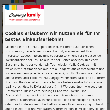
Menü
ießen
ießen
Cookies erlauben? Wir nutzen sie für Ihr
bestes Einkaufserlebnis!
Machen sie Ihren Einkauf persönlicher. Mit Ihrer ausdrücklichen
Zustimmung, die jederzeit widerrufbar ist, können wir auf Ihre
Interessen zugeschnittene Inhalte bereitstellen und für sie passende
en
Werbeanzeigen bei uns und auf Partner-Seiten anzeigen. In diesem
Zusammenhang verwenden wir Technologien (z.B.
Cookies
, mit
ERNSTING'S FAMILY FILIALE
welchen wir Informationen auf Ihrem Endgerät auslesen/speichern und
Guardinistr. 98-110
so personenbezogene Daten verarbeiten), um Ihr Nutzungsverhalten zu
81375 München
analysieren und Profile mit Nutzungsgewohnheiten basierend auf Ihrem
Surf- und Kaufverhalten zu erstellen. Wir teilen einzelne Informationen
(z.B. verschlüsselte E-Mailadressen) mit Werbepartnern wie sozialen
4,0
ießen
Bewertung:
Netzwerken. Dieser Verarbeitung zu Analyse-, Werbe- und
Personalisierungszwecken können sie untenstehend zustimmen.
STANDORT
SERVICES
SORTIMENT
AKTIONEN
Andernfalls können sie auch nur erforderliche Technologien einsetzen
oder Ihre Einstellungen individuell anpassen. Ihre Einwilligung umfasst
auch die Übermittlung von Daten zu Ihrer Person in Drittländer, die kein