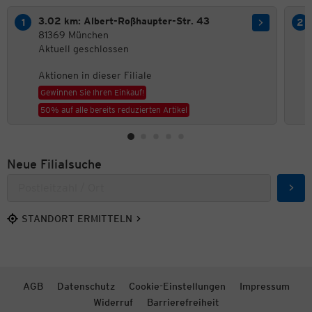
3.02 km: Albert-Roßhaupter-Str. 43
81369 München
Aktuell geschlossen
Aktionen in dieser Filiale
Gewinnen Sie Ihren Einkauf!
50% auf alle bereits reduzierten Artikel
Neue Filialsuche
Such
STANDORT ERMITTELN
AGB
Datenschutz
Cookie-Einstellungen
Impressum
Widerruf
Barrierefreiheit