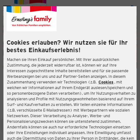
Menü
ießen
ießen
Cookies erlauben? Wir nutzen sie für Ihr
bestes Einkaufserlebnis!
Machen sie Ihren Einkauf persönlicher. Mit Ihrer ausdrücklichen
Zustimmung, die jederzeit widerrufbar ist, können wir auf Ihre
Interessen zugeschnittene Inhalte bereitstellen und für sie passende
en
Werbeanzeigen bei uns und auf Partner-Seiten anzeigen. In diesem
Zusammenhang verwenden wir Technologien (z.B.
Cookies
, mit
ERNSTING'S FAMILY FILIALE
welchen wir Informationen auf Ihrem Endgerät auslesen/speichern und
Bunzlauer Platz 7
so personenbezogene Daten verarbeiten), um Ihr Nutzungsverhalten zu
80992 München
analysieren und Profile mit Nutzungsgewohnheiten basierend auf Ihrem
Surf- und Kaufverhalten zu erstellen. Wir teilen einzelne Informationen
(z.B. verschlüsselte E-Mailadressen) mit Werbepartnern wie sozialen
4,2
ießen
Bewertung:
Netzwerken. Dieser Verarbeitung zu Analyse-, Werbe- und
Personalisierungszwecken können sie untenstehend zustimmen.
STANDORT
SERVICES
SORTIMENT
AKTIONEN
Andernfalls können sie auch nur erforderliche Technologien einsetzen
oder Ihre Einstellungen individuell anpassen. Ihre Einwilligung umfasst
auch die Übermittlung von Daten zu Ihrer Person in Drittländer, die kein