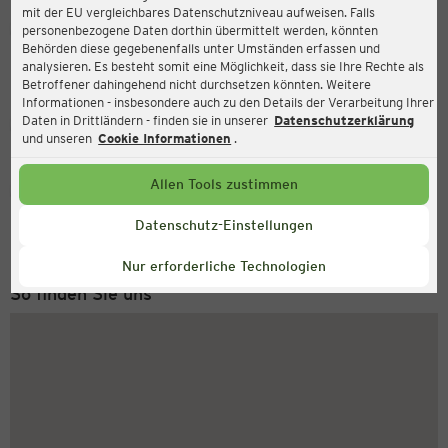
mit der EU vergleichbares Datenschutzniveau aufweisen. Falls
Ernsting's family
personenbezogene Daten dorthin übermittelt werden, könnten
Behörden diese gegebenenfalls unter Umständen erfassen und
Bunzlauer Platz 7, 80992 München
analysieren. Es besteht somit eine Möglichkeit, dass sie Ihre Rechte als
Betroffener dahingehend nicht durchsetzen könnten. Weitere
Informationen - insbesondere auch zu den Details der Verarbeitung Ihrer
Daten in Drittländern - finden sie in unserer
Datenschutzerklärung
Geschlossen
Aktuell:
und unseren
Cookie Informationen
.
Allen Tools zustimmen
Service Hotline
+43 (0) 1 2675 502
Datenschutz-Einstellungen
Montag bis Freitag 8-18 Uhr
Nur erforderliche Technologien
So finden Sie uns