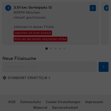
3.01 km: Oertelplatz 13
80999 München
Aktuell geschlossen
Aktionen in dieser Filiale
Gewinnen Sie Ihren Einkauf!
50% auf alle bereits reduzierten Artikel
Neue Filialsuche
Such
STANDORT ERMITTELN
AGB
Datenschutz
Cookie-Einstellungen
Impressum
Widerruf
Barrierefreiheit