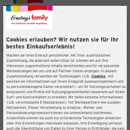
Menü
ießen
ießen
Cookies erlauben? Wir nutzen sie für Ihr
bestes Einkaufserlebnis!
Machen sie Ihren Einkauf persönlicher. Mit Ihrer ausdrücklichen
Zustimmung, die jederzeit widerrufbar ist, können wir auf Ihre
Interessen zugeschnittene Inhalte bereitstellen und für sie passende
en
Werbeanzeigen bei uns und auf Partner-Seiten anzeigen. In diesem
Zusammenhang verwenden wir Technologien (z.B.
Cookies
, mit
ERNSTING'S FAMILY FILIALE
welchen wir Informationen auf Ihrem Endgerät auslesen/speichern und
Papiermühlenweg 18
so personenbezogene Daten verarbeiten), um Ihr Nutzungsverhalten zu
99974 Mühlhausen
analysieren und Profile mit Nutzungsgewohnheiten basierend auf Ihrem
Surf- und Kaufverhalten zu erstellen. Wir teilen einzelne Informationen
(z.B. verschlüsselte E-Mailadressen) mit Werbepartnern wie sozialen
4,5
ießen
Bewertung:
Netzwerken. Dieser Verarbeitung zu Analyse-, Werbe- und
Personalisierungszwecken können sie untenstehend zustimmen.
STANDORT
SERVICES
SORTIMENT
AKTIONEN
Andernfalls können sie auch nur erforderliche Technologien einsetzen
oder Ihre Einstellungen individuell anpassen. Ihre Einwilligung umfasst
auch die Übermittlung von Daten zu Ihrer Person in Drittländer, die kein