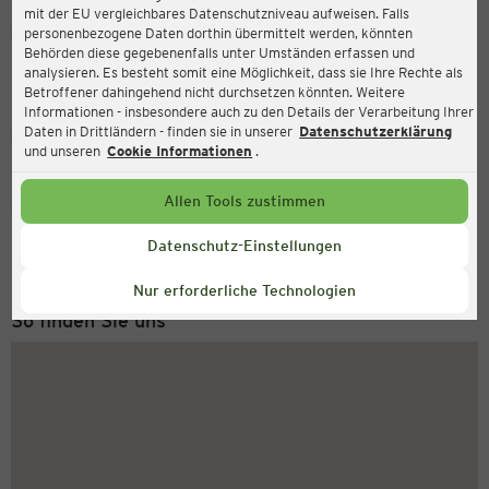
mit der EU vergleichbares Datenschutzniveau aufweisen. Falls
Ernsting's family
personenbezogene Daten dorthin übermittelt werden, könnten
Behörden diese gegebenenfalls unter Umständen erfassen und
Papiermühlenweg 18, 99974 Mühlhausen
analysieren. Es besteht somit eine Möglichkeit, dass sie Ihre Rechte als
Betroffener dahingehend nicht durchsetzen könnten. Weitere
Informationen - insbesondere auch zu den Details der Verarbeitung Ihrer
Daten in Drittländern - finden sie in unserer
Datenschutzerklärung
Geschlossen
Aktuell:
und unseren
Cookie Informationen
.
Allen Tools zustimmen
Service Hotline
+43 (0) 1 2675 502
Datenschutz-Einstellungen
Montag bis Freitag 8-18 Uhr
Nur erforderliche Technologien
So finden Sie uns