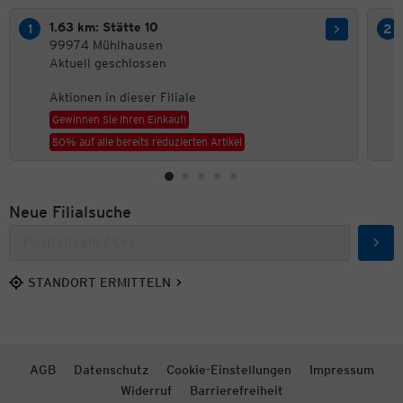
1.63 km: Stätte 10
99974 Mühlhausen
Aktuell geschlossen
Aktionen in dieser Filiale
Gewinnen Sie Ihren Einkauf!
50% auf alle bereits reduzierten Artikel
Neue Filialsuche
Such
STANDORT ERMITTELN
AGB
Datenschutz
Cookie-Einstellungen
Impressum
Widerruf
Barrierefreiheit