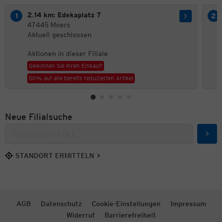
2.14 km: Edekaplatz 7
47445 Moers
Aktuell geschlossen
Aktionen in dieser Filiale
Gewinnen Sie Ihren Einkauf!
50% auf alle bereits reduzierten Artikel
Neue Filialsuche
Such
STANDORT ERMITTELN
AGB
Datenschutz
Cookie-Einstellungen
Impressum
Widerruf
Barrierefreiheit