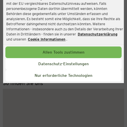
mit der EU vergleichbares Datenschutzniveau aufweisen. Falls
Ernsting's family
personenbezogene Daten dorthin übermittelt werden, könnten
Behörden diese gegebenenfalls unter Umständen erfassen und
Kirchstraße 10, 47441 Moers
analysieren. Es besteht somit eine Möglichkeit, dass sie Ihre Rechte als
Betroffener dahingehend nicht durchsetzen könnten. Weitere
Informationen - insbesondere auch zu den Details der Verarbeitung Ihrer
Daten in Drittländern - finden sie in unserer
Datenschutzerklärung
Geschlossen
Aktuell:
und unseren
Cookie Informationen
.
Allen Tools zustimmen
Service Hotline
+43 (0) 1 2675 502
Datenschutz-Einstellungen
Montag bis Freitag 8-18 Uhr
Nur erforderliche Technologien
So finden Sie uns