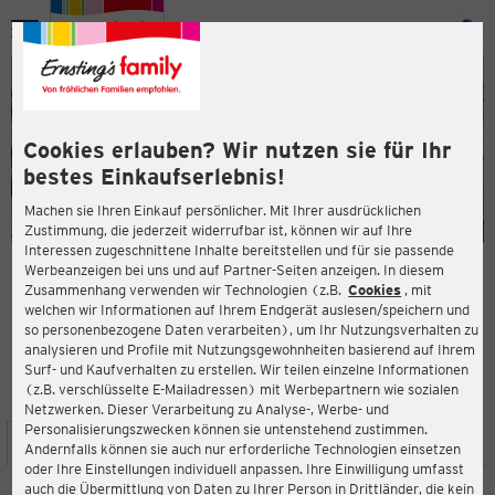
Menü
ießen
ießen
Cookies erlauben? Wir nutzen sie für Ihr
bestes Einkaufserlebnis!
Machen sie Ihren Einkauf persönlicher. Mit Ihrer ausdrücklichen
Zustimmung, die jederzeit widerrufbar ist, können wir auf Ihre
Interessen zugeschnittene Inhalte bereitstellen und für sie passende
en
Werbeanzeigen bei uns und auf Partner-Seiten anzeigen. In diesem
Zusammenhang verwenden wir Technologien (z.B.
Cookies
, mit
ERNSTING'S FAMILY FILIALE
welchen wir Informationen auf Ihrem Endgerät auslesen/speichern und
Kirchstraße 10
so personenbezogene Daten verarbeiten), um Ihr Nutzungsverhalten zu
47441 Moers
analysieren und Profile mit Nutzungsgewohnheiten basierend auf Ihrem
Surf- und Kaufverhalten zu erstellen. Wir teilen einzelne Informationen
(z.B. verschlüsselte E-Mailadressen) mit Werbepartnern wie sozialen
4,1
ießen
Bewertung:
Netzwerken. Dieser Verarbeitung zu Analyse-, Werbe- und
Personalisierungszwecken können sie untenstehend zustimmen.
STANDORT
SERVICES
SORTIMENT
AKTIONEN
Andernfalls können sie auch nur erforderliche Technologien einsetzen
oder Ihre Einstellungen individuell anpassen. Ihre Einwilligung umfasst
auch die Übermittlung von Daten zu Ihrer Person in Drittländer, die kein