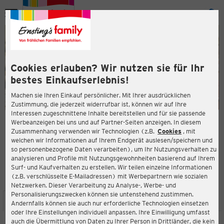
Menü
ießen
ießen
Cookies erlauben? Wir nutzen sie für Ihr
bestes Einkaufserlebnis!
Machen sie Ihren Einkauf persönlicher. Mit Ihrer ausdrücklichen
Zustimmung, die jederzeit widerrufbar ist, können wir auf Ihre
Interessen zugeschnittene Inhalte bereitstellen und für sie passende
en
Werbeanzeigen bei uns und auf Partner-Seiten anzeigen. In diesem
Zusammenhang verwenden wir Technologien (z.B.
Cookies
, mit
ERNSTING'S FAMILY FILIALE
welchen wir Informationen auf Ihrem Endgerät auslesen/speichern und
Markt 20-23
so personenbezogene Daten verarbeiten), um Ihr Nutzungsverhalten zu
09648 Mittweida
analysieren und Profile mit Nutzungsgewohnheiten basierend auf Ihrem
Surf- und Kaufverhalten zu erstellen. Wir teilen einzelne Informationen
(z.B. verschlüsselte E-Mailadressen) mit Werbepartnern wie sozialen
4,5
ießen
Bewertung:
Netzwerken. Dieser Verarbeitung zu Analyse-, Werbe- und
Personalisierungszwecken können sie untenstehend zustimmen.
STANDORT
SERVICES
SORTIMENT
AKTIONEN
Andernfalls können sie auch nur erforderliche Technologien einsetzen
oder Ihre Einstellungen individuell anpassen. Ihre Einwilligung umfasst
auch die Übermittlung von Daten zu Ihrer Person in Drittländer, die kein