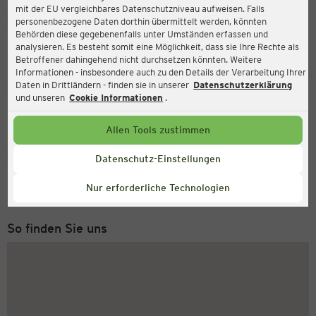
mit der EU vergleichbares Datenschutzniveau aufweisen. Falls
Ernsting's family
personenbezogene Daten dorthin übermittelt werden, könnten
Behörden diese gegebenenfalls unter Umständen erfassen und
Markt 20-23, 09648 Mittweida
analysieren. Es besteht somit eine Möglichkeit, dass sie Ihre Rechte als
Betroffener dahingehend nicht durchsetzen könnten. Weitere
Informationen - insbesondere auch zu den Details der Verarbeitung Ihrer
Daten in Drittländern - finden sie in unserer
Datenschutzerklärung
Geöffnet
Aktuell:
und unseren
Cookie Informationen
.
Öffnungszeiten heute:
08:00 - 18:30
Allen Tools zustimmen
Service Hotline
Datenschutz-Einstellungen
+43 (0) 1 2675 502
Nur erforderliche Technologien
Montag bis Freitag 8-18 Uhr
So finden Sie uns