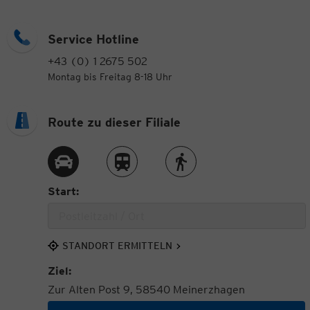
Service Hotline
+43 (0) 1 2675 502
Montag bis Freitag 8-18 Uhr
Route zu dieser Filiale
Route per Auto
Route per Zug
Route zu Fuß
Start:
STANDORT ERMITTELN
Ziel:
Zur Alten Post 9, 58540 Meinerzhagen