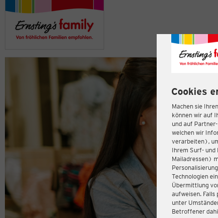
Cookies e
Machen sie Ihren
können wir auf I
und auf Partner
welchen wir Inf
verarbeiten), u
Ihrem Surf- und 
Mailadressen) m
Personalisierun
Technologien ein
Übermittlung von
aufweisen. Fall
unter Umständen 
Betroffener dahi