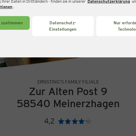
Ihrer Daten in Drittländern - finden sie in unserer
Datenschutzerklärung
un
ationen
.
s zustimmen
Datenschutz-
Nur erforde
Einstellungen
Technolo
ERNSTING'S FAMILY FILIALE
Zur Alten Post 9
58540 Meinerzhagen
4,2
Bewertung: