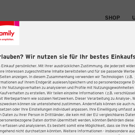
SHOP
rlauben? Wir nutzen sie für Ihr bestes Einkaufs
 Einkauf persönlicher. Mit Ihrer ausdrücklichen Zustimmung, die jederzeit wider
hre Interessen zugeschnittene Inhalte bereitstellen und für sie passende Werb
-Seiten anzeigen. In diesem Zusammenhang verwenden wir Technologien (z.B.
ormationen auf Ihrem Endgerät auslesen/speichern und so personenbezogene 
m Ihr Nutzungsverhalten zu analysieren und Profile mit Nutzungsgewohnheiten 
Kaufverhalten zu erstellen. Wir teilen einzelne Informationen (z.B. verschlüssel
it Werbepartnern wie sozialen Netzwerken. Dieser Verarbeitung zu Analyse-, 
gszwecken können sie untenstehend zustimmen. Andernfalls können sie auch nu
setzen oder Ihre Einstellungen individuell anpassen. Ihre Einwilligung umfasst 
 Daten zu Ihrer Person in Drittländer, die kein mit der EU vergleichbares Dat
s personenbezogene Daten dorthin übermittelt werden, könnten Behörden diese
erfassen und analysieren. Es besteht somit eine Möglichkeit, dass sie Ihre Rec
ngehend nicht durchsetzen könnten. Weitere Informationen - insbesondere auc