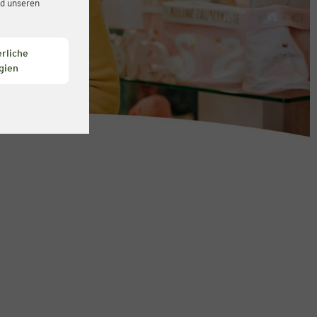
d unseren
rliche
gien