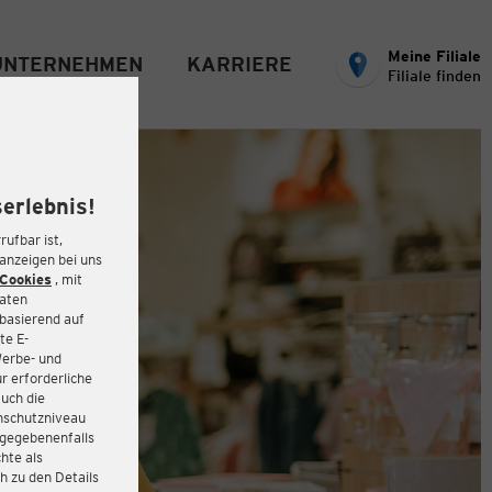
Meine Filiale
UNTERNEHMEN
KARRIERE
Filiale finden
erlebnis!
rufbar ist,
eanzeigen bei uns
Cookies
, mit
Daten
basierend auf
te E-
Werbe- und
r erforderliche
auch die
enschutzniveau
 gegebenenfalls
hte als
h zu den Details