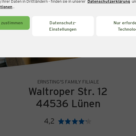
Ihrer Daten in Drittländern - finden sie in unserer
Datenschutzerklärung
un
ationen
.
s zustimmen
Datenschutz-
Nur erforde
Einstellungen
Technolo
ERNSTING'S FAMILY FILIALE
Waltroper Str. 12
44536 Lünen
4,2
Bewertung: