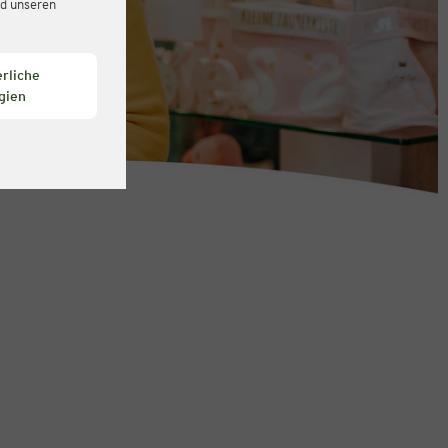
d unseren
rliche
gien