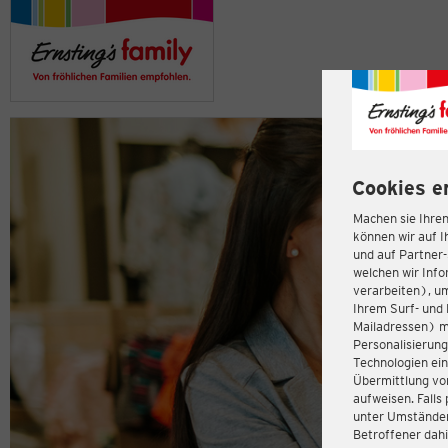
Cookies e
Machen sie Ihren
können wir auf I
und auf Partner
welchen wir Inf
verarbeiten), u
Ihrem Surf- und 
Mailadressen) m
Personalisierun
Technologien ein
Übermittlung von
aufweisen. Fall
unter Umständen 
Betroffener dahi