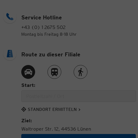
Service Hotline
+43 (0) 1 2675 502
Montag bis Freitag 8-18 Uhr
Route zu dieser Filiale
Route per Auto
Route per Zug
Route zu Fuß
Start:
STANDORT ERMITTELN
Ziel:
Waltroper Str. 12, 44536 Lünen