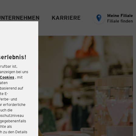
Meine Filiale
UNTERNEHMEN
KARRIERE
Filiale finden
erlebnis!
rufbar ist,
eanzeigen bei uns
Cookies
, mit
Daten
basierend auf
te E-
Werbe- und
r erforderliche
auch die
enschutzniveau
 gegebenenfalls
hte als
h zu den Details