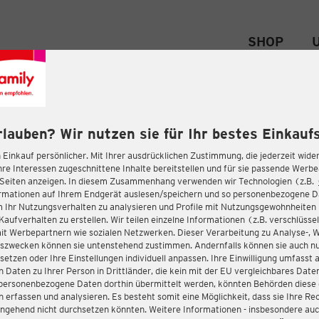
SHOP
rlauben? Wir nutzen sie für Ihr bestes Einkaufs
 Einkauf persönlicher. Mit Ihrer ausdrücklichen Zustimmung, die jederzeit wider
hre Interessen zugeschnittene Inhalte bereitstellen und für sie passende Werb
-Seiten anzeigen. In diesem Zusammenhang verwenden wir Technologien (z.B.
ormationen auf Ihrem Endgerät auslesen/speichern und so personenbezogene 
m Ihr Nutzungsverhalten zu analysieren und Profile mit Nutzungsgewohnheiten 
Kaufverhalten zu erstellen. Wir teilen einzelne Informationen (z.B. verschlüssel
it Werbepartnern wie sozialen Netzwerken. Dieser Verarbeitung zu Analyse-, 
gszwecken können sie untenstehend zustimmen. Andernfalls können sie auch nu
setzen oder Ihre Einstellungen individuell anpassen. Ihre Einwilligung umfasst 
 Daten zu Ihrer Person in Drittländer, die kein mit der EU vergleichbares Dat
s personenbezogene Daten dorthin übermittelt werden, könnten Behörden diese
erfassen und analysieren. Es besteht somit eine Möglichkeit, dass sie Ihre Rec
ngehend nicht durchsetzen könnten. Weitere Informationen - insbesondere auc