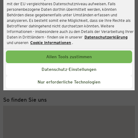
mit der EU vergleichbares Datenschutzniveau aufweisen. Falls
Ernsting's family
personenbezogene Daten dorthin übermittelt werden, könnten
Behörden diese gegebenenfalls unter Umständen erfassen und
Karlstraße 2, 58507 Lüdenscheid
analysieren. Es besteht somit eine Möglichkeit, dass sie Ihre Rechte als
Betroffener dahingehend nicht durchsetzen könnten. Weitere
Informationen - insbesondere auch zu den Details der Verarbeitung Ihrer
Daten in Drittländern - finden sie in unserer
Datenschutzerklärung
Geöffnet
Aktuell:
und unseren
Cookie Informationen
.
Öffnungszeiten heute:
08:00 - 18:30
Allen Tools zustimmen
Service Hotline
Datenschutz-Einstellungen
+43 (0) 1 2675 502
Nur erforderliche Technologien
Montag bis Freitag 8-18 Uhr
So finden Sie uns