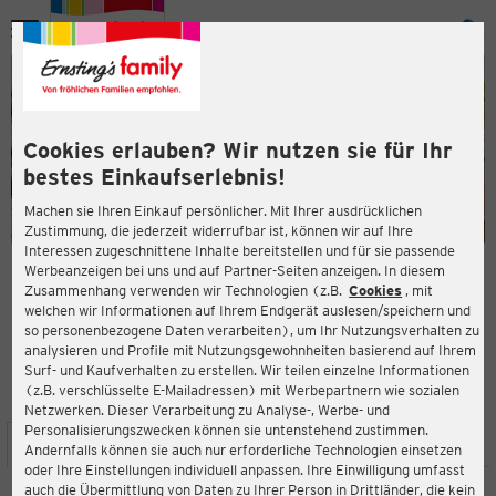
Menü
ießen
ießen
Cookies erlauben? Wir nutzen sie für Ihr
bestes Einkaufserlebnis!
Machen sie Ihren Einkauf persönlicher. Mit Ihrer ausdrücklichen
Zustimmung, die jederzeit widerrufbar ist, können wir auf Ihre
Interessen zugeschnittene Inhalte bereitstellen und für sie passende
en
Werbeanzeigen bei uns und auf Partner-Seiten anzeigen. In diesem
Zusammenhang verwenden wir Technologien (z.B.
Cookies
, mit
ERNSTING'S FAMILY FILIALE
welchen wir Informationen auf Ihrem Endgerät auslesen/speichern und
Karlstraße 2
so personenbezogene Daten verarbeiten), um Ihr Nutzungsverhalten zu
58507 Lüdenscheid
analysieren und Profile mit Nutzungsgewohnheiten basierend auf Ihrem
Surf- und Kaufverhalten zu erstellen. Wir teilen einzelne Informationen
(z.B. verschlüsselte E-Mailadressen) mit Werbepartnern wie sozialen
4,2
ießen
Bewertung:
Netzwerken. Dieser Verarbeitung zu Analyse-, Werbe- und
Personalisierungszwecken können sie untenstehend zustimmen.
STANDORT
SERVICES
SORTIMENT
AKTIONEN
Andernfalls können sie auch nur erforderliche Technologien einsetzen
oder Ihre Einstellungen individuell anpassen. Ihre Einwilligung umfasst
auch die Übermittlung von Daten zu Ihrer Person in Drittländer, die kein