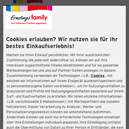
Menü
ießen
ießen
Cookies erlauben? Wir nutzen sie für Ihr
bestes Einkaufserlebnis!
Machen sie Ihren Einkauf persönlicher. Mit Ihrer ausdrücklichen
Zustimmung, die jederzeit widerrufbar ist, können wir auf Ihre
Interessen zugeschnittene Inhalte bereitstellen und für sie passende
en
Werbeanzeigen bei uns und auf Partner-Seiten anzeigen. In diesem
Zusammenhang verwenden wir Technologien (z.B.
Cookies
, mit
ERNSTING'S FAMILY FILIALE
welchen wir Informationen auf Ihrem Endgerät auslesen/speichern und
Otto-Grotewohl-Str. 4 A-E
so personenbezogene Daten verarbeiten), um Ihr Nutzungsverhalten zu
03222 Lübbenau
analysieren und Profile mit Nutzungsgewohnheiten basierend auf Ihrem
Surf- und Kaufverhalten zu erstellen. Wir teilen einzelne Informationen
(z.B. verschlüsselte E-Mailadressen) mit Werbepartnern wie sozialen
4,3
ießen
Bewertung:
Netzwerken. Dieser Verarbeitung zu Analyse-, Werbe- und
Personalisierungszwecken können sie untenstehend zustimmen.
STANDORT
SERVICES
SORTIMENT
AKTIONEN
Andernfalls können sie auch nur erforderliche Technologien einsetzen
oder Ihre Einstellungen individuell anpassen. Ihre Einwilligung umfasst
auch die Übermittlung von Daten zu Ihrer Person in Drittländer, die kein