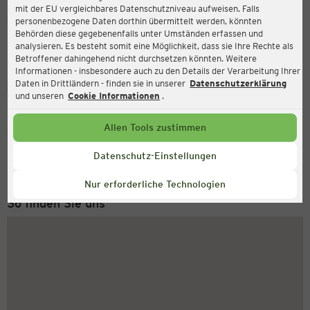
mit der EU vergleichbares Datenschutzniveau aufweisen. Falls
Ernsting's family
personenbezogene Daten dorthin übermittelt werden, könnten
Behörden diese gegebenenfalls unter Umständen erfassen und
Otto-Grotewohl-Str. 4 A-E, 03222 Lübbenau
analysieren. Es besteht somit eine Möglichkeit, dass sie Ihre Rechte als
Betroffener dahingehend nicht durchsetzen könnten. Weitere
Informationen - insbesondere auch zu den Details der Verarbeitung Ihrer
Daten in Drittländern - finden sie in unserer
Datenschutzerklärung
Geschlossen
Aktuell:
und unseren
Cookie Informationen
.
Allen Tools zustimmen
Service Hotline
+43 (0) 1 2675 502
Datenschutz-Einstellungen
Montag bis Freitag 8-18 Uhr
Nur erforderliche Technologien
So finden Sie uns