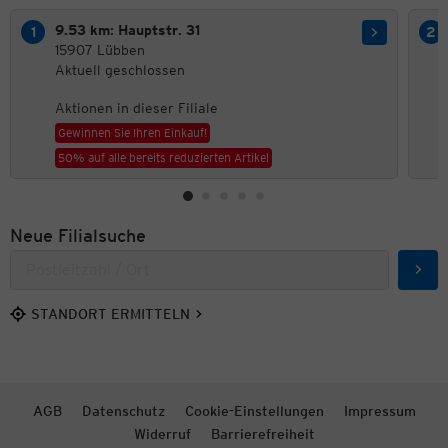
9.53 km: Hauptstr. 31
15907 Lübben
Aktuell geschlossen
Aktionen in dieser Filiale
Gewinnen Sie Ihren Einkauf!
50% auf alle bereits reduzierten Artikel
Neue Filialsuche
Such
STANDORT ERMITTELN
AGB
Datenschutz
Cookie-Einstellungen
Impressum
Widerruf
Barrierefreiheit