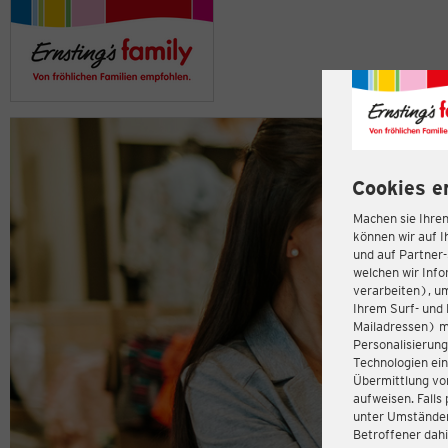
Cookies e
Machen sie Ihren
können wir auf I
und auf Partner
welchen wir Inf
verarbeiten), u
Ihrem Surf- und 
Mailadressen) m
Personalisierun
Technologien ein
Übermittlung von
aufweisen. Fall
unter Umständen 
Betroffener dahi