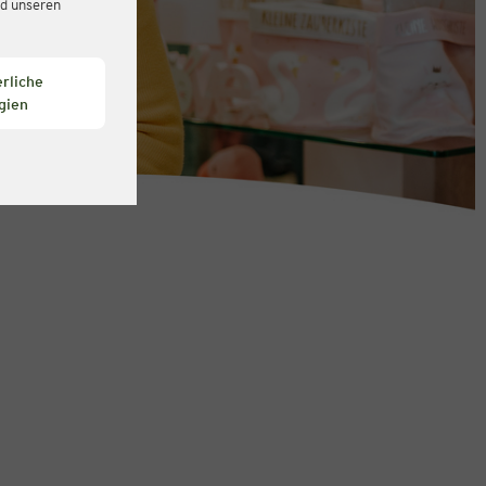
d unseren
rliche
gien