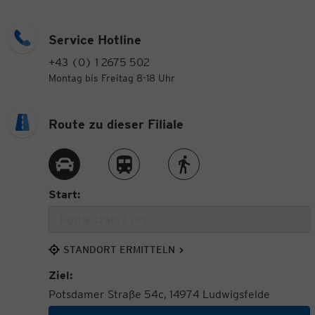
Service Hotline
+43 (0) 1 2675 502
Montag bis Freitag 8-18 Uhr
Route zu dieser Filiale
Route per Auto
Route per Zug
Route zu Fuß
Start:
STANDORT ERMITTELN
Ziel:
Potsdamer Straße 54c, 14974 Ludwigsfelde