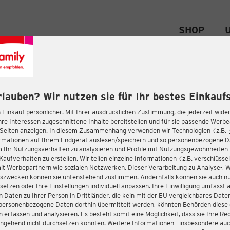
SHOP
rlauben? Wir nutzen sie für Ihr bestes Einkaufs
 Einkauf persönlicher. Mit Ihrer ausdrücklichen Zustimmung, die jederzeit wider
hre Interessen zugeschnittene Inhalte bereitstellen und für sie passende Werb
-Seiten anzeigen. In diesem Zusammenhang verwenden wir Technologien (z.B.
ormationen auf Ihrem Endgerät auslesen/speichern und so personenbezogene 
m Ihr Nutzungsverhalten zu analysieren und Profile mit Nutzungsgewohnheiten 
Kaufverhalten zu erstellen. Wir teilen einzelne Informationen (z.B. verschlüssel
it Werbepartnern wie sozialen Netzwerken. Dieser Verarbeitung zu Analyse-, 
gszwecken können sie untenstehend zustimmen. Andernfalls können sie auch nu
setzen oder Ihre Einstellungen individuell anpassen. Ihre Einwilligung umfasst 
 Daten zu Ihrer Person in Drittländer, die kein mit der EU vergleichbares Dat
s personenbezogene Daten dorthin übermittelt werden, könnten Behörden diese
erfassen und analysieren. Es besteht somit eine Möglichkeit, dass sie Ihre Rec
ngehend nicht durchsetzen könnten. Weitere Informationen - insbesondere auc