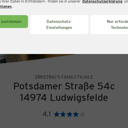
Ihrer Daten in Drittländern - finden sie in unserer
Datenschutzerklärung
un
ationen
.
s zustimmen
Datenschutz-
Nur erforde
Einstellungen
Technolo
ERNSTING'S FAMILY FILIALE
Potsdamer Straße 54c
14974 Ludwigsfelde
4,1
Bewertung: