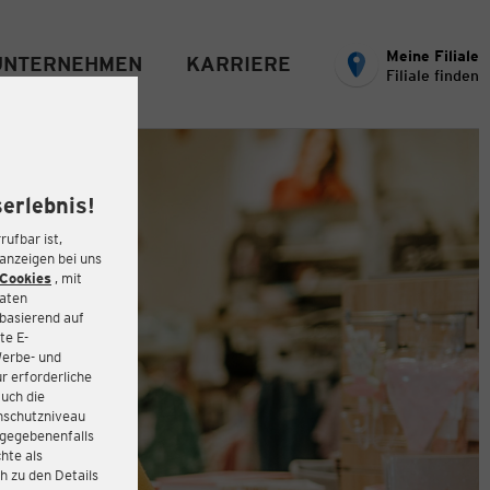
Meine Filiale
UNTERNEHMEN
KARRIERE
Filiale finden
erlebnis!
rufbar ist,
eanzeigen bei uns
Cookies
, mit
Daten
basierend auf
te E-
Werbe- und
r erforderliche
auch die
enschutzniveau
 gegebenenfalls
hte als
h zu den Details