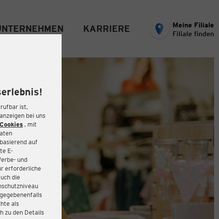
Meine Filiale
UNTERNEHMEN
KARRIERE
Filiale finden
erlebnis!
rufbar ist,
eanzeigen bei uns
Cookies
, mit
Daten
basierend auf
te E-
Werbe- und
r erforderliche
auch die
enschutzniveau
 gegebenenfalls
hte als
h zu den Details