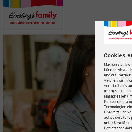
Cookies e
Machen sie Ihren
können wir auf I
und auf Partner
welchen wir Inf
verarbeiten), u
Ihrem Surf- und 
Mailadressen) m
Personalisierun
Technologien ein
Übermittlung von
aufweisen. Fall
unter Umständen 
Betroffener dahi