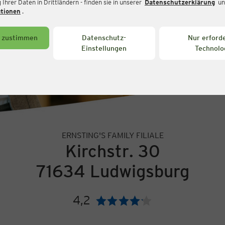
Ihrer Daten in Drittländern - finden sie in unserer
Datenschutzerklärung
un
ationen
.
s zustimmen
Datenschutz-
Nur erforde
Einstellungen
Technolo
ERNSTING'S FAMILY FILIALE
Kirchstr. 30
71634 Ludwigsburg
4,2
Bewertung: