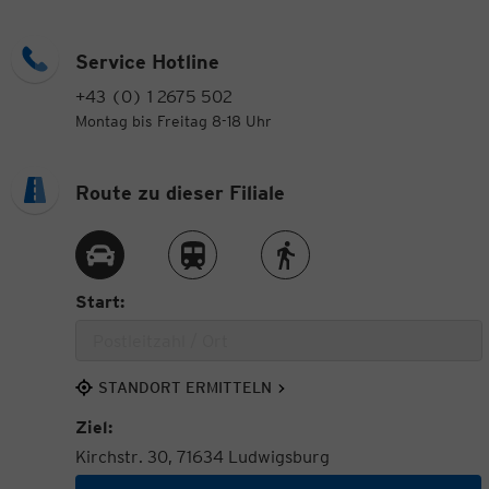
Service Hotline
+43 (0) 1 2675 502
Montag bis Freitag 8-18 Uhr
Route zu dieser Filiale
Route per Auto
Route per Zug
Route zu Fuß
Start:
STANDORT ERMITTELN
Ziel:
Kirchstr. 30, 71634 Ludwigsburg