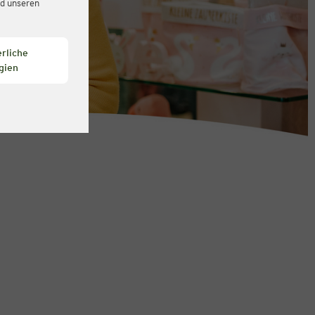
d unseren
rliche
gien