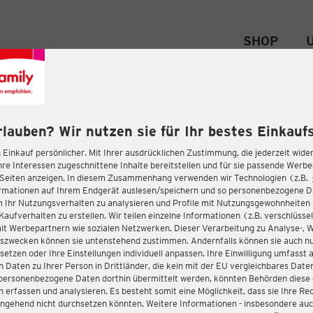
SHOP
rlauben? Wir nutzen sie für Ihr bestes Einkaufs
 Einkauf persönlicher. Mit Ihrer ausdrücklichen Zustimmung, die jederzeit wider
hre Interessen zugeschnittene Inhalte bereitstellen und für sie passende Werb
-Seiten anzeigen. In diesem Zusammenhang verwenden wir Technologien (z.B.
ormationen auf Ihrem Endgerät auslesen/speichern und so personenbezogene 
m Ihr Nutzungsverhalten zu analysieren und Profile mit Nutzungsgewohnheiten 
Kaufverhalten zu erstellen. Wir teilen einzelne Informationen (z.B. verschlüssel
it Werbepartnern wie sozialen Netzwerken. Dieser Verarbeitung zu Analyse-, 
gszwecken können sie untenstehend zustimmen. Andernfalls können sie auch nu
setzen oder Ihre Einstellungen individuell anpassen. Ihre Einwilligung umfasst 
 Daten zu Ihrer Person in Drittländer, die kein mit der EU vergleichbares Dat
s personenbezogene Daten dorthin übermittelt werden, könnten Behörden diese
erfassen und analysieren. Es besteht somit eine Möglichkeit, dass sie Ihre Rec
ngehend nicht durchsetzen könnten. Weitere Informationen - insbesondere auc