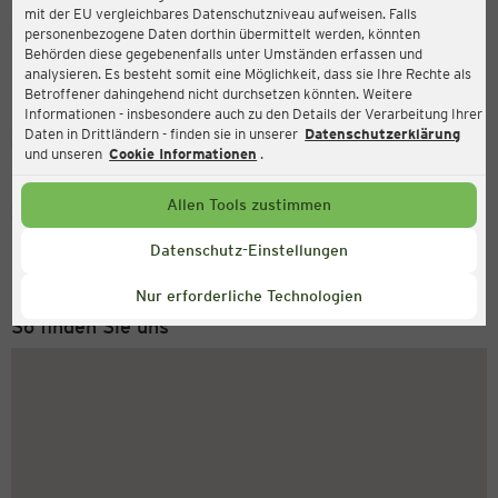
mit der EU vergleichbares Datenschutzniveau aufweisen. Falls
Ernsting's family
personenbezogene Daten dorthin übermittelt werden, könnten
Behörden diese gegebenenfalls unter Umständen erfassen und
Marktplatz 3, 97816 Lohr am Main
analysieren. Es besteht somit eine Möglichkeit, dass sie Ihre Rechte als
Betroffener dahingehend nicht durchsetzen könnten. Weitere
Informationen - insbesondere auch zu den Details der Verarbeitung Ihrer
Daten in Drittländern - finden sie in unserer
Datenschutzerklärung
Geschlossen
Aktuell:
und unseren
Cookie Informationen
.
Allen Tools zustimmen
Service Hotline
+43 (0) 1 2675 502
Datenschutz-Einstellungen
Montag bis Freitag 8-18 Uhr
Nur erforderliche Technologien
So finden Sie uns