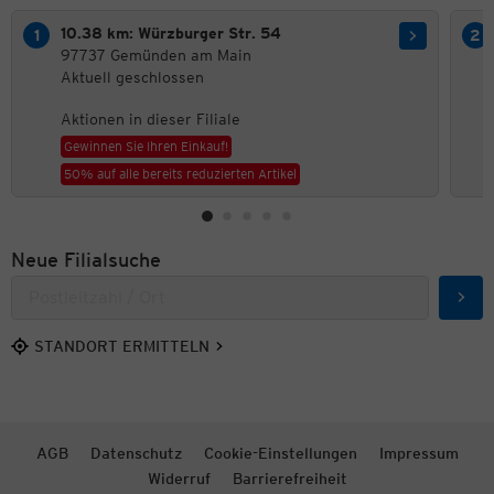
10.38 km: Würzburger Str. 54
97737 Gemünden am Main
Aktuell geschlossen
Aktionen in dieser Filiale
Gewinnen Sie Ihren Einkauf!
50% auf alle bereits reduzierten Artikel
Neue Filialsuche
Such
STANDORT ERMITTELN
AGB
Datenschutz
Cookie-Einstellungen
Impressum
Widerruf
Barrierefreiheit