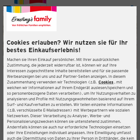
Menü
ießen
ießen
Cookies erlauben? Wir nutzen sie für Ihr
bestes Einkaufserlebnis!
Machen sie Ihren Einkauf persönlicher. Mit Ihrer ausdrücklichen
Zustimmung, die jederzeit widerrufbar ist, können wir auf Ihre
Interessen zugeschnittene Inhalte bereitstellen und für sie passende
en
Werbeanzeigen bei uns und auf Partner-Seiten anzeigen. In diesem
Zusammenhang verwenden wir Technologien (z.B.
Cookies
, mit
ERNSTING'S FAMILY FILIALE
welchen wir Informationen auf Ihrem Endgerät auslesen/speichern und
Marktplatz 3
so personenbezogene Daten verarbeiten), um Ihr Nutzungsverhalten zu
97816 Lohr am Main
analysieren und Profile mit Nutzungsgewohnheiten basierend auf Ihrem
Surf- und Kaufverhalten zu erstellen. Wir teilen einzelne Informationen
(z.B. verschlüsselte E-Mailadressen) mit Werbepartnern wie sozialen
4,0
ießen
Bewertung:
Netzwerken. Dieser Verarbeitung zu Analyse-, Werbe- und
Personalisierungszwecken können sie untenstehend zustimmen.
STANDORT
SERVICES
SORTIMENT
AKTIONEN
Andernfalls können sie auch nur erforderliche Technologien einsetzen
oder Ihre Einstellungen individuell anpassen. Ihre Einwilligung umfasst
auch die Übermittlung von Daten zu Ihrer Person in Drittländer, die kein