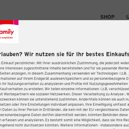
SHOP
rlauben? Wir nutzen sie für Ihr bestes Einkaufs
 Einkauf persönlicher. Mit Ihrer ausdrücklichen Zustimmung, die jederzeit wider
hre Interessen zugeschnittene Inhalte bereitstellen und für sie passende Werb
-Seiten anzeigen. In diesem Zusammenhang verwenden wir Technologien (z.B.
ormationen auf Ihrem Endgerät auslesen/speichern und so personenbezogene 
m Ihr Nutzungsverhalten zu analysieren und Profile mit Nutzungsgewohnheiten 
Kaufverhalten zu erstellen. Wir teilen einzelne Informationen (z.B. verschlüssel
it Werbepartnern wie sozialen Netzwerken. Dieser Verarbeitung zu Analyse-, 
gszwecken können sie untenstehend zustimmen. Andernfalls können sie auch nu
setzen oder Ihre Einstellungen individuell anpassen. Ihre Einwilligung umfasst 
 Daten zu Ihrer Person in Drittländer, die kein mit der EU vergleichbares Dat
s personenbezogene Daten dorthin übermittelt werden, könnten Behörden diese
erfassen und analysieren. Es besteht somit eine Möglichkeit, dass sie Ihre Rec
ngehend nicht durchsetzen könnten. Weitere Informationen - insbesondere auc