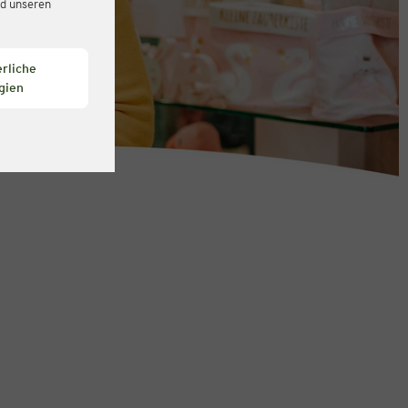
d unseren
rliche
gien