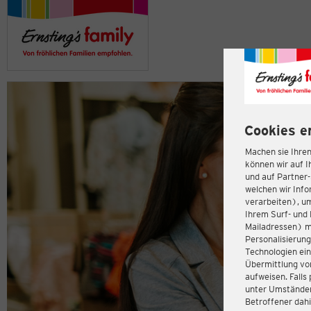
Cookies e
Machen sie Ihren
können wir auf I
und auf Partner
welchen wir Inf
verarbeiten), u
Ihrem Surf- und 
Mailadressen) m
Personalisierun
Technologien ein
Übermittlung von
aufweisen. Fall
unter Umständen 
Betroffener dahi