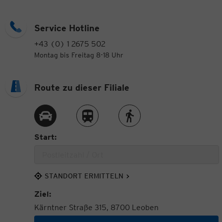
Service Hotline
+43 (0) 1 2675 502
Montag bis Freitag 8-18 Uhr
Route zu dieser Filiale
Route per Auto
Route per Zug
Route zu Fuß
Start:
STANDORT ERMITTELN
Ziel:
Kärntner Straße 315, 8700 Leoben