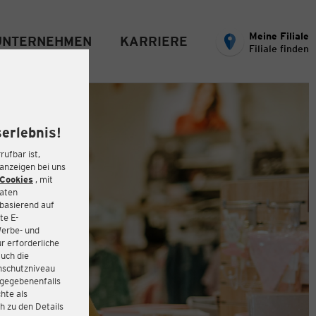
Meine Filiale
UNTERNEHMEN
KARRIERE
Filiale finden
erlebnis!
rufbar ist,
eanzeigen bei uns
Cookies
, mit
Daten
basierend auf
te E-
Werbe- und
r erforderliche
auch die
enschutzniveau
 gegebenenfalls
hte als
h zu den Details