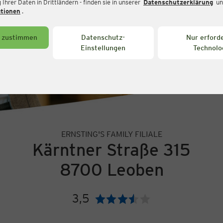
Ihrer Daten in Drittländern - finden sie in unserer
Datenschutzerklärung
un
ationen
.
s zustimmen
Datenschutz-
Nur erforde
Einstellungen
Technolo
ERNSTING'S FAMILY FILIALE
Kärntner Straße 315
8700 Leoben
3,5
Bewertung: