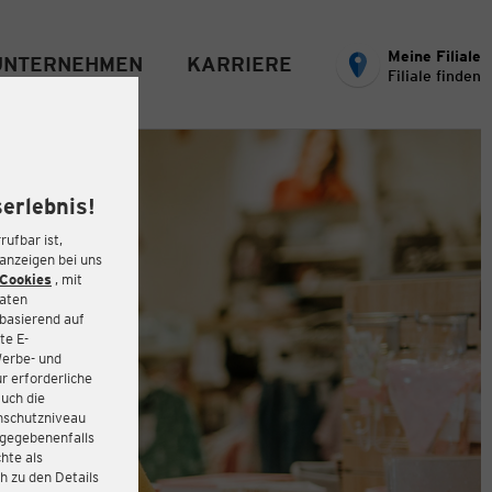
Meine Filiale
UNTERNEHMEN
KARRIERE
Filiale finden
erlebnis!
rufbar ist,
eanzeigen bei uns
Cookies
, mit
Daten
basierend auf
te E-
Werbe- und
r erforderliche
auch die
enschutzniveau
 gegebenenfalls
hte als
h zu den Details