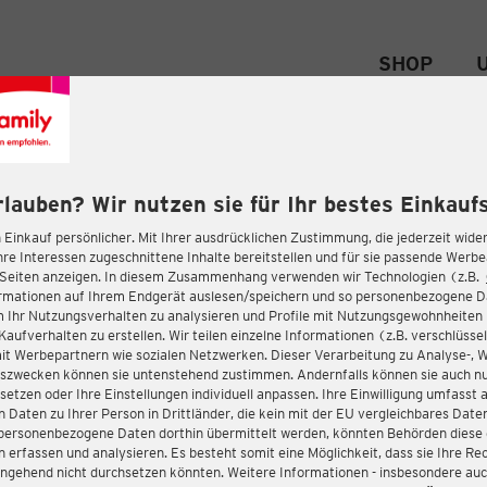
SHOP
rlauben? Wir nutzen sie für Ihr bestes Einkaufs
 Einkauf persönlicher. Mit Ihrer ausdrücklichen Zustimmung, die jederzeit wider
hre Interessen zugeschnittene Inhalte bereitstellen und für sie passende Werb
-Seiten anzeigen. In diesem Zusammenhang verwenden wir Technologien (z.B.
ormationen auf Ihrem Endgerät auslesen/speichern und so personenbezogene 
m Ihr Nutzungsverhalten zu analysieren und Profile mit Nutzungsgewohnheiten 
Kaufverhalten zu erstellen. Wir teilen einzelne Informationen (z.B. verschlüssel
it Werbepartnern wie sozialen Netzwerken. Dieser Verarbeitung zu Analyse-, 
gszwecken können sie untenstehend zustimmen. Andernfalls können sie auch nu
setzen oder Ihre Einstellungen individuell anpassen. Ihre Einwilligung umfasst 
 Daten zu Ihrer Person in Drittländer, die kein mit der EU vergleichbares Dat
s personenbezogene Daten dorthin übermittelt werden, könnten Behörden diese
erfassen und analysieren. Es besteht somit eine Möglichkeit, dass sie Ihre Rec
ngehend nicht durchsetzen könnten. Weitere Informationen - insbesondere auc