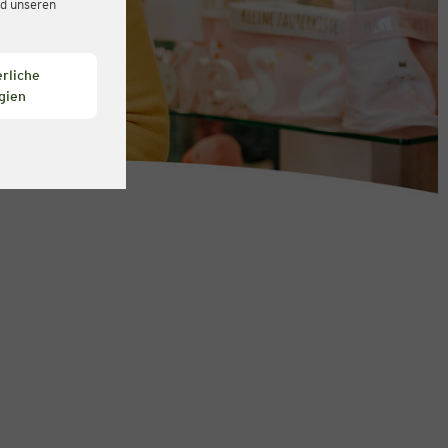
d unseren
rliche
gien