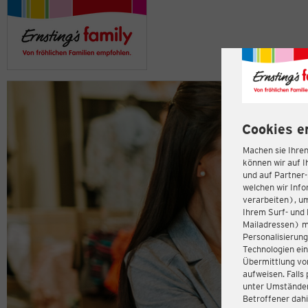
Cookies e
Machen sie Ihren
können wir auf I
und auf Partner
welchen wir Inf
verarbeiten), u
Ihrem Surf- und 
Mailadressen) m
Personalisierun
Technologien ein
Übermittlung von
aufweisen. Fall
unter Umständen 
Betroffener dahi