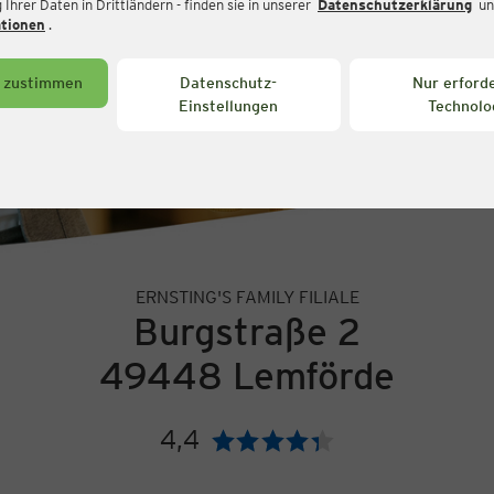
Ihrer Daten in Drittländern - finden sie in unserer
Datenschutzerklärung
un
ationen
.
s zustimmen
Datenschutz-
Nur erforde
Einstellungen
Technolo
ERNSTING'S FAMILY FILIALE
Burgstraße 2
49448 Lemförde
4,4
Bewertung: