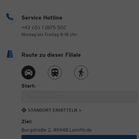
Service Hotline
+43 (0) 1 2675 502
Montag bis Freitag 8-18 Uhr
Route zu dieser Filiale
Route per Auto
Route per Zug
Route zu Fuß
Start:
STANDORT ERMITTELN
Ziel:
Burgstraße 2, 49448 Lemförde