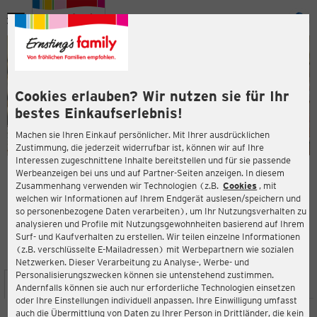
Menü
ießen
ießen
Cookies erlauben? Wir nutzen sie für Ihr
bestes Einkaufserlebnis!
Machen sie Ihren Einkauf persönlicher. Mit Ihrer ausdrücklichen
Zustimmung, die jederzeit widerrufbar ist, können wir auf Ihre
Interessen zugeschnittene Inhalte bereitstellen und für sie passende
en
Werbeanzeigen bei uns und auf Partner-Seiten anzeigen. In diesem
Zusammenhang verwenden wir Technologien (z.B.
Cookies
, mit
ERNSTING'S FAMILY FILIALE
welchen wir Informationen auf Ihrem Endgerät auslesen/speichern und
Paunsdorfer Allee 1
so personenbezogene Daten verarbeiten), um Ihr Nutzungsverhalten zu
04329 Leipzig
analysieren und Profile mit Nutzungsgewohnheiten basierend auf Ihrem
Surf- und Kaufverhalten zu erstellen. Wir teilen einzelne Informationen
(z.B. verschlüsselte E-Mailadressen) mit Werbepartnern wie sozialen
4,0
ießen
Bewertung:
Netzwerken. Dieser Verarbeitung zu Analyse-, Werbe- und
Personalisierungszwecken können sie untenstehend zustimmen.
STANDORT
SERVICES
SORTIMENT
AKTIONEN
Andernfalls können sie auch nur erforderliche Technologien einsetzen
oder Ihre Einstellungen individuell anpassen. Ihre Einwilligung umfasst
auch die Übermittlung von Daten zu Ihrer Person in Drittländer, die kein