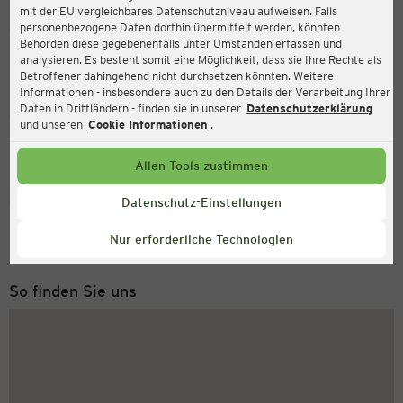
mit der EU vergleichbares Datenschutzniveau aufweisen. Falls
Ernsting's family
personenbezogene Daten dorthin übermittelt werden, könnten
Behörden diese gegebenenfalls unter Umständen erfassen und
Paunsdorfer Allee 1, 04329 Leipzig
analysieren. Es besteht somit eine Möglichkeit, dass sie Ihre Rechte als
Betroffener dahingehend nicht durchsetzen könnten. Weitere
Informationen - insbesondere auch zu den Details der Verarbeitung Ihrer
Daten in Drittländern - finden sie in unserer
Datenschutzerklärung
Geöffnet
Aktuell:
und unseren
Cookie Informationen
.
Öffnungszeiten heute:
09:00 - 20:00
Allen Tools zustimmen
Service Hotline
Datenschutz-Einstellungen
+43 (0) 1 2675 502
Nur erforderliche Technologien
Montag bis Freitag 8-18 Uhr
So finden Sie uns