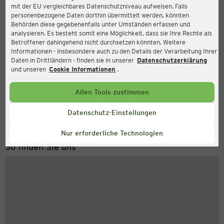
mit der EU vergleichbares Datenschutzniveau aufweisen. Falls
Ernsting's family
personenbezogene Daten dorthin übermittelt werden, könnten
Behörden diese gegebenenfalls unter Umständen erfassen und
Georg-Schumann-Str. 290, 04159 Leipzig
analysieren. Es besteht somit eine Möglichkeit, dass sie Ihre Rechte als
Betroffener dahingehend nicht durchsetzen könnten. Weitere
Informationen - insbesondere auch zu den Details der Verarbeitung Ihrer
Daten in Drittländern - finden sie in unserer
Datenschutzerklärung
Geschlossen
Aktuell:
und unseren
Cookie Informationen
.
Allen Tools zustimmen
Service Hotline
+43 (0) 1 2675 502
Datenschutz-Einstellungen
Montag bis Freitag 8-18 Uhr
Nur erforderliche Technologien
So finden Sie uns