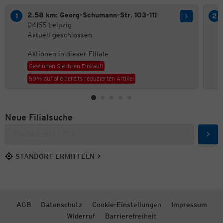
2.58 km: Georg-Schumann-Str. 103-111
04155 Leipzig
Aktuell geschlossen
Aktionen in dieser Filiale
Gewinnen Sie Ihren Einkauf!
50% auf alle bereits reduzierten Artikel
Neue Filialsuche
Such
STANDORT ERMITTELN
AGB
Datenschutz
Cookie-Einstellungen
Impressum
Widerruf
Barrierefreiheit