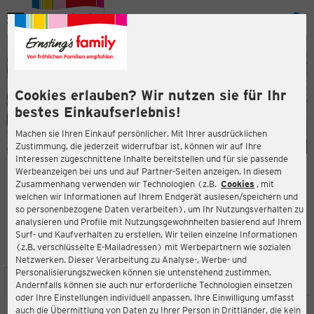
Menü
ießen
ießen
Cookies erlauben? Wir nutzen sie für Ihr
bestes Einkaufserlebnis!
Machen sie Ihren Einkauf persönlicher. Mit Ihrer ausdrücklichen
Zustimmung, die jederzeit widerrufbar ist, können wir auf Ihre
Interessen zugeschnittene Inhalte bereitstellen und für sie passende
en
Werbeanzeigen bei uns und auf Partner-Seiten anzeigen. In diesem
Zusammenhang verwenden wir Technologien (z.B.
Cookies
, mit
ERNSTING'S FAMILY FILIALE
welchen wir Informationen auf Ihrem Endgerät auslesen/speichern und
Georg-Schumann-Str. 290
so personenbezogene Daten verarbeiten), um Ihr Nutzungsverhalten zu
04159 Leipzig
analysieren und Profile mit Nutzungsgewohnheiten basierend auf Ihrem
Surf- und Kaufverhalten zu erstellen. Wir teilen einzelne Informationen
(z.B. verschlüsselte E-Mailadressen) mit Werbepartnern wie sozialen
4,5
ießen
Bewertung:
Netzwerken. Dieser Verarbeitung zu Analyse-, Werbe- und
Personalisierungszwecken können sie untenstehend zustimmen.
STANDORT
SERVICES
SORTIMENT
AKTIONEN
Andernfalls können sie auch nur erforderliche Technologien einsetzen
oder Ihre Einstellungen individuell anpassen. Ihre Einwilligung umfasst
auch die Übermittlung von Daten zu Ihrer Person in Drittländer, die kein