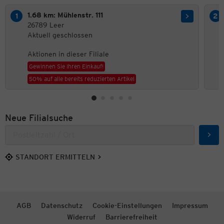
1.68 km: Mühlenstr. 111
26789 Leer
Aktuell geschlossen
Aktionen in dieser Filiale
Gewinnen Sie Ihren Einkauf!
50% auf alle bereits reduzierten Artikel
Neue Filialsuche
Such
STANDORT ERMITTELN
AGB
Datenschutz
Cookie-Einstellungen
Impressum
Widerruf
Barrierefreiheit