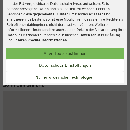
mit der EU vergleichbares Datenschutzniveau aufweisen. Falls
Ernsting's family
personenbezogene Daten dorthin übermittelt werden, könnten
Behörden diese gegebenenfalls unter Umständen erfassen und
Osseweg 87, 26789 Leer
analysieren. Es besteht somit eine Möglichkeit, dass sie Ihre Rechte als
Betroffener dahingehend nicht durchsetzen könnten. Weitere
Informationen - insbesondere auch zu den Details der Verarbeitung Ihrer
Daten in Drittländern - finden sie in unserer
Datenschutzerklärung
Geschlossen
Aktuell:
und unseren
Cookie Informationen
.
Allen Tools zustimmen
Service Hotline
+43 (0) 1 2675 502
Datenschutz-Einstellungen
Montag bis Freitag 8-18 Uhr
Nur erforderliche Technologien
So finden Sie uns