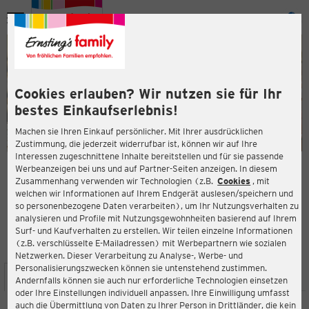
Menü
ießen
ießen
Cookies erlauben? Wir nutzen sie für Ihr
bestes Einkaufserlebnis!
Machen sie Ihren Einkauf persönlicher. Mit Ihrer ausdrücklichen
Zustimmung, die jederzeit widerrufbar ist, können wir auf Ihre
Interessen zugeschnittene Inhalte bereitstellen und für sie passende
en
Werbeanzeigen bei uns und auf Partner-Seiten anzeigen. In diesem
Zusammenhang verwenden wir Technologien (z.B.
Cookies
, mit
ERNSTING'S FAMILY FILIALE
welchen wir Informationen auf Ihrem Endgerät auslesen/speichern und
Osseweg 87
so personenbezogene Daten verarbeiten), um Ihr Nutzungsverhalten zu
26789 Leer
analysieren und Profile mit Nutzungsgewohnheiten basierend auf Ihrem
Surf- und Kaufverhalten zu erstellen. Wir teilen einzelne Informationen
(z.B. verschlüsselte E-Mailadressen) mit Werbepartnern wie sozialen
4,6
ießen
Bewertung:
Netzwerken. Dieser Verarbeitung zu Analyse-, Werbe- und
Personalisierungszwecken können sie untenstehend zustimmen.
STANDORT
SERVICES
SORTIMENT
AKTIONEN
Andernfalls können sie auch nur erforderliche Technologien einsetzen
oder Ihre Einstellungen individuell anpassen. Ihre Einwilligung umfasst
auch die Übermittlung von Daten zu Ihrer Person in Drittländer, die kein