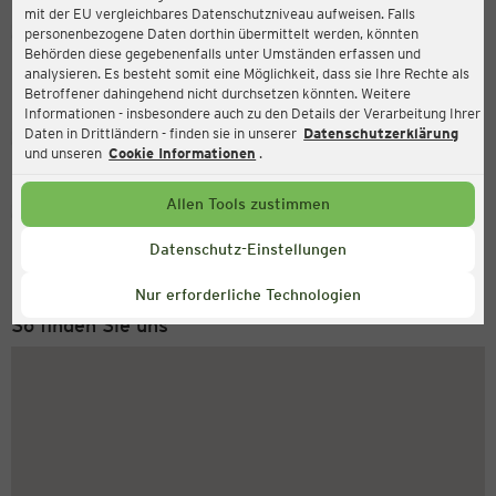
mit der EU vergleichbares Datenschutzniveau aufweisen. Falls
Ernsting's family
personenbezogene Daten dorthin übermittelt werden, könnten
Behörden diese gegebenenfalls unter Umständen erfassen und
Alte Wache 6, 21481 Lauenburg
analysieren. Es besteht somit eine Möglichkeit, dass sie Ihre Rechte als
Betroffener dahingehend nicht durchsetzen könnten. Weitere
Informationen - insbesondere auch zu den Details der Verarbeitung Ihrer
Daten in Drittländern - finden sie in unserer
Datenschutzerklärung
Geschlossen
Aktuell:
und unseren
Cookie Informationen
.
Allen Tools zustimmen
Service Hotline
+43 (0) 1 2675 502
Datenschutz-Einstellungen
Montag bis Freitag 8-18 Uhr
Nur erforderliche Technologien
So finden Sie uns