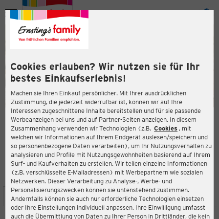
Menü
ießen
ießen
Cookies erlauben? Wir nutzen sie für Ihr
bestes Einkaufserlebnis!
Machen sie Ihren Einkauf persönlicher. Mit Ihrer ausdrücklichen
Zustimmung, die jederzeit widerrufbar ist, können wir auf Ihre
Interessen zugeschnittene Inhalte bereitstellen und für sie passende
en
Werbeanzeigen bei uns und auf Partner-Seiten anzeigen. In diesem
Zusammenhang verwenden wir Technologien (z.B.
Cookies
, mit
ERNSTING'S FAMILY FILIALE
welchen wir Informationen auf Ihrem Endgerät auslesen/speichern und
Alte Wache 6
so personenbezogene Daten verarbeiten), um Ihr Nutzungsverhalten zu
21481 Lauenburg
analysieren und Profile mit Nutzungsgewohnheiten basierend auf Ihrem
Surf- und Kaufverhalten zu erstellen. Wir teilen einzelne Informationen
(z.B. verschlüsselte E-Mailadressen) mit Werbepartnern wie sozialen
4,2
ießen
Bewertung:
Netzwerken. Dieser Verarbeitung zu Analyse-, Werbe- und
Personalisierungszwecken können sie untenstehend zustimmen.
STANDORT
SERVICES
SORTIMENT
AKTIONEN
Andernfalls können sie auch nur erforderliche Technologien einsetzen
oder Ihre Einstellungen individuell anpassen. Ihre Einwilligung umfasst
auch die Übermittlung von Daten zu Ihrer Person in Drittländer, die kein