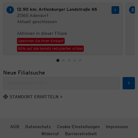
12.90 km: Artlenburger Landstraße 66
21365 Adendorf
Aktuell geschlossen
Aktionen in dieser Filiale
Gewinnen Sie Ihren Einkauf!
50% auf alle bereits reduzierten Artikel
Neue Filialsuche
Such
STANDORT ERMITTELN
AGB
Datenschutz
Cookie-Einstellungen
Impressum
Widerruf
Barrierefreiheit