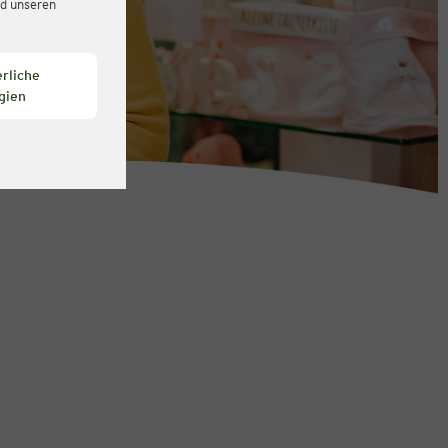
d unseren
rliche
gien