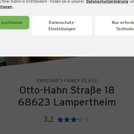
Ihrer Daten in Drittländern - finden sie in unserer
Datenschutzerklärung
un
ationen
.
s zustimmen
Datenschutz-
Nur erforde
Einstellungen
Technolo
ERNSTING'S FAMILY FILIALE
Otto-Hahn Straße 18
68623 Lampertheim
3,2
Bewertung: