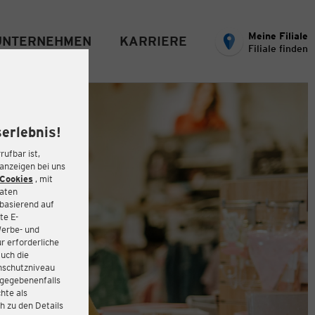
Meine Filiale
UNTERNEHMEN
KARRIERE
Filiale finden
erlebnis!
rufbar ist,
eanzeigen bei uns
Cookies
, mit
Daten
basierend auf
te E-
Werbe- und
r erforderliche
auch die
enschutzniveau
 gegebenenfalls
hte als
h zu den Details