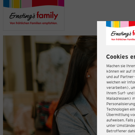
Cookies e
Machen sie Ihren
können wir auf I
und auf Partner
welchen wir Inf
verarbeiten), u
Ihrem Surf- und 
Mailadressen) m
Personalisierun
Technologien ein
Übermittlung von
aufweisen. Fall
unter Umständen 
Betroffener dahi