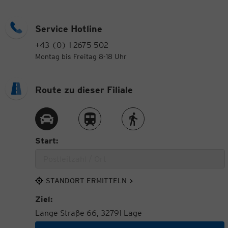
Service Hotline
+43 (0) 1 2675 502
Montag bis Freitag 8-18 Uhr
Route zu dieser Filiale
Route per Auto
Route per Zug
Route zu Fuß
Start:
STANDORT ERMITTELN
Ziel:
Lange Straße 66, 32791 Lage