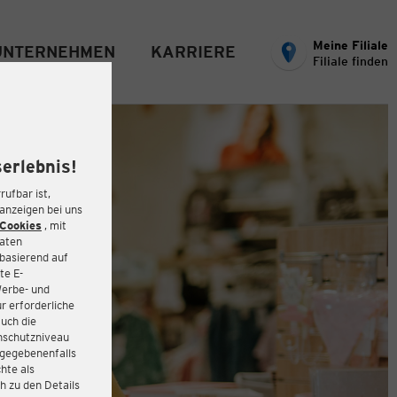
Meine Filiale
UNTERNEHMEN
KARRIERE
Filiale finden
erlebnis!
rufbar ist,
eanzeigen bei uns
Cookies
, mit
Daten
basierend auf
te E-
Werbe- und
r erforderliche
auch die
enschutzniveau
 gegebenenfalls
hte als
h zu den Details