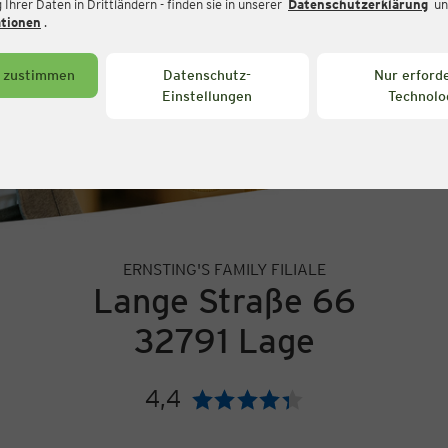
Ihrer Daten in Drittländern - finden sie in unserer
Datenschutzerklärung
un
ationen
.
s zustimmen
Datenschutz-
Nur erforde
Einstellungen
Technolo
ERNSTING'S FAMILY FILIALE
Lange Straße 66
32791 Lage
4,4
Bewertung: