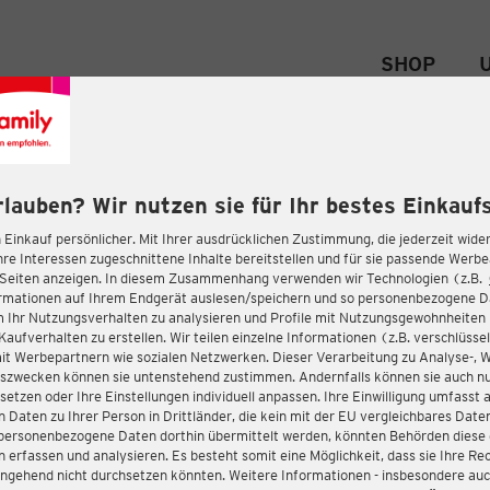
SHOP
rlauben? Wir nutzen sie für Ihr bestes Einkaufs
 Einkauf persönlicher. Mit Ihrer ausdrücklichen Zustimmung, die jederzeit wider
hre Interessen zugeschnittene Inhalte bereitstellen und für sie passende Werb
-Seiten anzeigen. In diesem Zusammenhang verwenden wir Technologien (z.B.
ormationen auf Ihrem Endgerät auslesen/speichern und so personenbezogene 
m Ihr Nutzungsverhalten zu analysieren und Profile mit Nutzungsgewohnheiten 
Kaufverhalten zu erstellen. Wir teilen einzelne Informationen (z.B. verschlüssel
it Werbepartnern wie sozialen Netzwerken. Dieser Verarbeitung zu Analyse-, 
gszwecken können sie untenstehend zustimmen. Andernfalls können sie auch nu
setzen oder Ihre Einstellungen individuell anpassen. Ihre Einwilligung umfasst 
 Daten zu Ihrer Person in Drittländer, die kein mit der EU vergleichbares Dat
s personenbezogene Daten dorthin übermittelt werden, könnten Behörden diese
erfassen und analysieren. Es besteht somit eine Möglichkeit, dass sie Ihre Rec
ngehend nicht durchsetzen könnten. Weitere Informationen - insbesondere auc