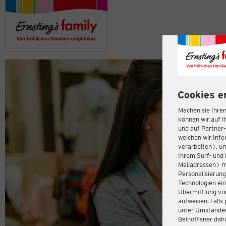
Cookies e
Machen sie Ihren
können wir auf I
und auf Partner
welchen wir Inf
verarbeiten), u
Ihrem Surf- und 
Mailadressen) m
Personalisierun
Technologien ein
Übermittlung von
aufweisen. Fall
unter Umständen 
Betroffener dahi