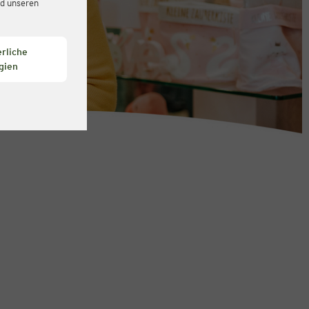
d unseren
rliche
gien