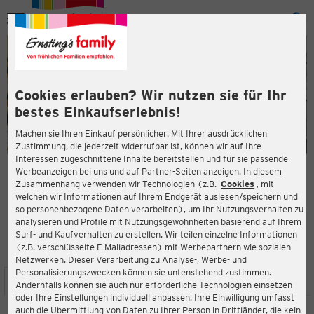
Menü
ießen
ießen
Cookies erlauben? Wir nutzen sie für Ihr
bestes Einkaufserlebnis!
Machen sie Ihren Einkauf persönlicher. Mit Ihrer ausdrücklichen
Zustimmung, die jederzeit widerrufbar ist, können wir auf Ihre
Interessen zugeschnittene Inhalte bereitstellen und für sie passende
en
Werbeanzeigen bei uns und auf Partner-Seiten anzeigen. In diesem
Zusammenhang verwenden wir Technologien (z.B.
Cookies
, mit
ERNSTING'S FAMILY FILIALE
welchen wir Informationen auf Ihrem Endgerät auslesen/speichern und
Bullbrücke 2
so personenbezogene Daten verarbeiten), um Ihr Nutzungsverhalten zu
24235 Laboe
analysieren und Profile mit Nutzungsgewohnheiten basierend auf Ihrem
Surf- und Kaufverhalten zu erstellen. Wir teilen einzelne Informationen
(z.B. verschlüsselte E-Mailadressen) mit Werbepartnern wie sozialen
4,3
ießen
Bewertung:
Netzwerken. Dieser Verarbeitung zu Analyse-, Werbe- und
Personalisierungszwecken können sie untenstehend zustimmen.
STANDORT
SERVICES
SORTIMENT
AKTIONEN
Andernfalls können sie auch nur erforderliche Technologien einsetzen
oder Ihre Einstellungen individuell anpassen. Ihre Einwilligung umfasst
auch die Übermittlung von Daten zu Ihrer Person in Drittländer, die kein