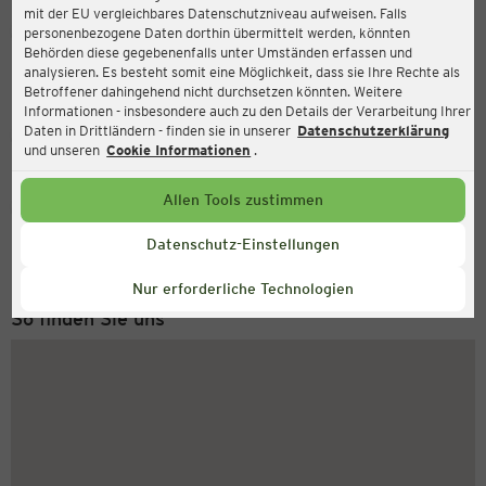
mit der EU vergleichbares Datenschutzniveau aufweisen. Falls
Ernsting's family
personenbezogene Daten dorthin übermittelt werden, könnten
Behörden diese gegebenenfalls unter Umständen erfassen und
Bullbrücke 2, 24235 Laboe
analysieren. Es besteht somit eine Möglichkeit, dass sie Ihre Rechte als
Betroffener dahingehend nicht durchsetzen könnten. Weitere
Informationen - insbesondere auch zu den Details der Verarbeitung Ihrer
Daten in Drittländern - finden sie in unserer
Datenschutzerklärung
Geschlossen
Aktuell:
und unseren
Cookie Informationen
.
Allen Tools zustimmen
Service Hotline
+43 (0) 1 2675 502
Datenschutz-Einstellungen
Montag bis Freitag 8-18 Uhr
Nur erforderliche Technologien
So finden Sie uns