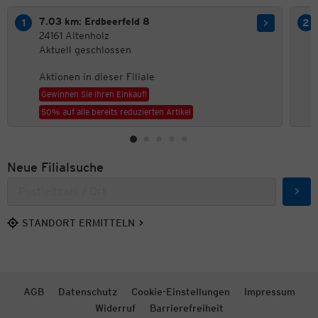
7.03 km: Erdbeerfeld 8
24161 Altenholz
Aktuell geschlossen
Aktionen in dieser Filiale
Gewinnen Sie Ihren Einkauf!
50% auf alle bereits reduzierten Artikel
Neue Filialsuche
Such
STANDORT ERMITTELN
AGB
Datenschutz
Cookie-Einstellungen
Impressum
Widerruf
Barrierefreiheit