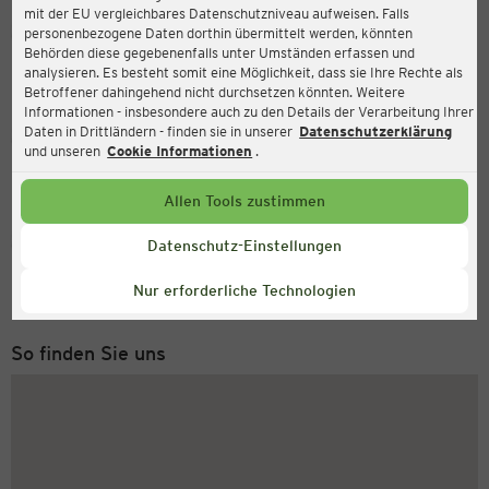
mit der EU vergleichbares Datenschutzniveau aufweisen. Falls
Ernsting's family
personenbezogene Daten dorthin übermittelt werden, könnten
Behörden diese gegebenenfalls unter Umständen erfassen und
Am Graf-de-Chardonnet-Platz 7, 65451 Kelsterbach
analysieren. Es besteht somit eine Möglichkeit, dass sie Ihre Rechte als
Betroffener dahingehend nicht durchsetzen könnten. Weitere
Informationen - insbesondere auch zu den Details der Verarbeitung Ihrer
Daten in Drittländern - finden sie in unserer
Datenschutzerklärung
Geöffnet
Aktuell:
und unseren
Cookie Informationen
.
Öffnungszeiten heute:
09:00 - 19:00
Allen Tools zustimmen
Service Hotline
Datenschutz-Einstellungen
+43 (0) 1 2675 502
Nur erforderliche Technologien
Montag bis Freitag 8-18 Uhr
So finden Sie uns