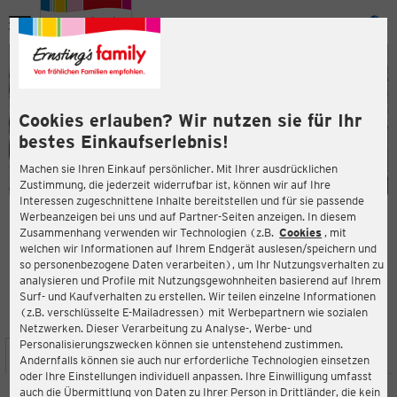
Menü
ießen
ießen
Cookies erlauben? Wir nutzen sie für Ihr
bestes Einkaufserlebnis!
Machen sie Ihren Einkauf persönlicher. Mit Ihrer ausdrücklichen
Zustimmung, die jederzeit widerrufbar ist, können wir auf Ihre
Interessen zugeschnittene Inhalte bereitstellen und für sie passende
en
Werbeanzeigen bei uns und auf Partner-Seiten anzeigen. In diesem
Zusammenhang verwenden wir Technologien (z.B.
Cookies
, mit
ERNSTING'S FAMILY FILIALE
welchen wir Informationen auf Ihrem Endgerät auslesen/speichern und
Am Graf-de-Chardonnet-Platz 7
so personenbezogene Daten verarbeiten), um Ihr Nutzungsverhalten zu
65451 Kelsterbach
analysieren und Profile mit Nutzungsgewohnheiten basierend auf Ihrem
Surf- und Kaufverhalten zu erstellen. Wir teilen einzelne Informationen
(z.B. verschlüsselte E-Mailadressen) mit Werbepartnern wie sozialen
4,5
ießen
Bewertung:
Netzwerken. Dieser Verarbeitung zu Analyse-, Werbe- und
Personalisierungszwecken können sie untenstehend zustimmen.
STANDORT
SERVICES
SORTIMENT
AKTIONEN
Andernfalls können sie auch nur erforderliche Technologien einsetzen
oder Ihre Einstellungen individuell anpassen. Ihre Einwilligung umfasst
auch die Übermittlung von Daten zu Ihrer Person in Drittländer, die kein