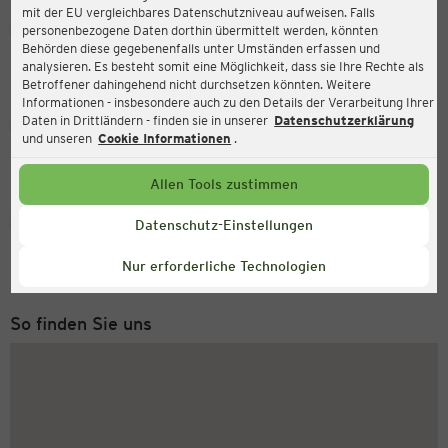
mit der EU vergleichbares Datenschutzniveau aufweisen. Falls
Ernsting's family
personenbezogene Daten dorthin übermittelt werden, könnten
Behörden diese gegebenenfalls unter Umständen erfassen und
Heiligenröder Straße 51, 34123 Kassel
analysieren. Es besteht somit eine Möglichkeit, dass sie Ihre Rechte als
Betroffener dahingehend nicht durchsetzen könnten. Weitere
Informationen - insbesondere auch zu den Details der Verarbeitung Ihrer
Daten in Drittländern - finden sie in unserer
Datenschutzerklärung
Geöffnet
Aktuell:
und unseren
Cookie Informationen
.
Öffnungszeiten heute:
09:00 - 19:00
Allen Tools zustimmen
Service Hotline
Datenschutz-Einstellungen
+43 (0) 1 2675 502
Nur erforderliche Technologien
Montag bis Freitag 8-18 Uhr
So finden Sie uns