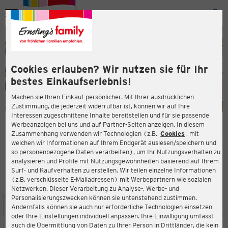
Menü
ießen
ießen
Cookies erlauben? Wir nutzen sie für Ihr
bestes Einkaufserlebnis!
Machen sie Ihren Einkauf persönlicher. Mit Ihrer ausdrücklichen
Zustimmung, die jederzeit widerrufbar ist, können wir auf Ihre
Interessen zugeschnittene Inhalte bereitstellen und für sie passende
en
Werbeanzeigen bei uns und auf Partner-Seiten anzeigen. In diesem
Zusammenhang verwenden wir Technologien (z.B.
Cookies
, mit
ERNSTING'S FAMILY FILIALE
welchen wir Informationen auf Ihrem Endgerät auslesen/speichern und
Heiligenröder Straße 51
so personenbezogene Daten verarbeiten), um Ihr Nutzungsverhalten zu
34123 Kassel
analysieren und Profile mit Nutzungsgewohnheiten basierend auf Ihrem
Surf- und Kaufverhalten zu erstellen. Wir teilen einzelne Informationen
(z.B. verschlüsselte E-Mailadressen) mit Werbepartnern wie sozialen
4,0
ießen
Bewertung:
Netzwerken. Dieser Verarbeitung zu Analyse-, Werbe- und
Personalisierungszwecken können sie untenstehend zustimmen.
STANDORT
SERVICES
SORTIMENT
AKTIONEN
Andernfalls können sie auch nur erforderliche Technologien einsetzen
oder Ihre Einstellungen individuell anpassen. Ihre Einwilligung umfasst
auch die Übermittlung von Daten zu Ihrer Person in Drittländer, die kein