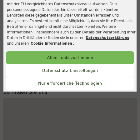
mit der EU vergleichbares Datenschutzniveau aufweisen. Falls
Ernsting's family
personenbezogene Daten dorthin übermittelt werden, könnten
Behörden diese gegebenenfalls unter Umständen erfassen und
Schmiedestr. 17, 24376 Kappeln
analysieren. Es besteht somit eine Möglichkeit, dass sie Ihre Rechte als
Betroffener dahingehend nicht durchsetzen könnten. Weitere
Informationen - insbesondere auch zu den Details der Verarbeitung Ihrer
Daten in Drittländern - finden sie in unserer
Datenschutzerklärung
Geschlossen
Aktuell:
und unseren
Cookie Informationen
.
Allen Tools zustimmen
Service Hotline
+43 (0) 1 2675 502
Datenschutz-Einstellungen
Montag bis Freitag 8-18 Uhr
Nur erforderliche Technologien
So finden Sie uns