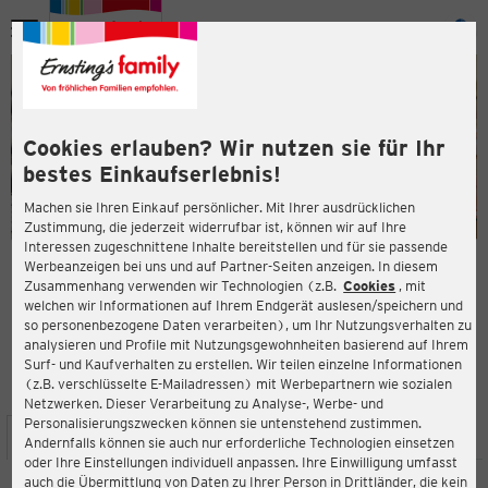
Menü
ießen
ießen
Cookies erlauben? Wir nutzen sie für Ihr
bestes Einkaufserlebnis!
Machen sie Ihren Einkauf persönlicher. Mit Ihrer ausdrücklichen
Zustimmung, die jederzeit widerrufbar ist, können wir auf Ihre
Interessen zugeschnittene Inhalte bereitstellen und für sie passende
en
Werbeanzeigen bei uns und auf Partner-Seiten anzeigen. In diesem
Zusammenhang verwenden wir Technologien (z.B.
Cookies
, mit
ERNSTING'S FAMILY FILIALE
welchen wir Informationen auf Ihrem Endgerät auslesen/speichern und
Schmiedestr. 17
so personenbezogene Daten verarbeiten), um Ihr Nutzungsverhalten zu
24376 Kappeln
analysieren und Profile mit Nutzungsgewohnheiten basierend auf Ihrem
Surf- und Kaufverhalten zu erstellen. Wir teilen einzelne Informationen
(z.B. verschlüsselte E-Mailadressen) mit Werbepartnern wie sozialen
3,3
ießen
Bewertung:
Netzwerken. Dieser Verarbeitung zu Analyse-, Werbe- und
Personalisierungszwecken können sie untenstehend zustimmen.
STANDORT
SERVICES
SORTIMENT
AKTIONEN
Andernfalls können sie auch nur erforderliche Technologien einsetzen
oder Ihre Einstellungen individuell anpassen. Ihre Einwilligung umfasst
auch die Übermittlung von Daten zu Ihrer Person in Drittländer, die kein