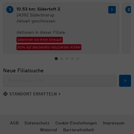
10.53 km: Südertoft 2
24392 Süderbrarup
Aktuell geschlossen
Aktionen in dieser Filiale
Gewinnen Sie Ihren Einkauf!
50% auf alle bereits reduzierten Artikel
Neue Filialsuche
Such
STANDORT ERMITTELN
AGB
Datenschutz
Cookie-Einstellungen
Impressum
Widerruf
Barrierefreiheit