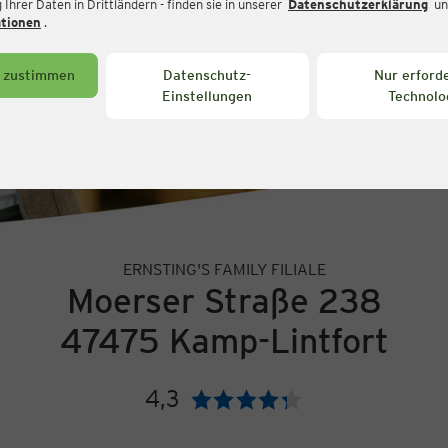
Ihrer Daten in Drittländern - finden sie in unserer
Datenschutzerklärung
un
ationen
.
s zustimmen
Datenschutz-
Nur erforde
Einstellungen
Technolo
ERNSTING'S FAMILY FILIALE
Moerser Straße 238
47475 Kamp-Lintfort
4,3
Bewertung: