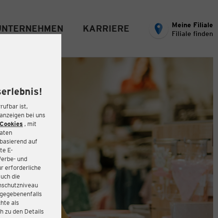
Meine Filiale
UNTERNEHMEN
KARRIERE
Filiale finden
erlebnis!
rufbar ist,
eanzeigen bei uns
Cookies
, mit
Daten
basierend auf
te E-
Werbe- und
r erforderliche
auch die
enschutzniveau
 gegebenenfalls
hte als
h zu den Details