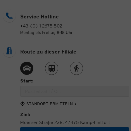
Service Hotline
+43 (0) 1 2675 502
Montag bis Freitag 8-18 Uhr
Route zu dieser Filiale
Route per Auto
Route per Zug
Route zu Fuß
Start:
STANDORT ERMITTELN
Ziel:
Moerser Straße 238, 47475 Kamp-Lintfort