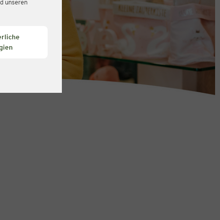
d unseren
rliche
gien