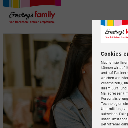
Cookies e
Machen sie Ihren
können wir auf I
und auf Partner
welchen wir Inf
verarbeiten), u
Ihrem Surf- und 
Mailadressen) m
Personalisierun
Technologien ein
Übermittlung von
aufweisen. Fall
unter Umständen 
Betroffener dahi