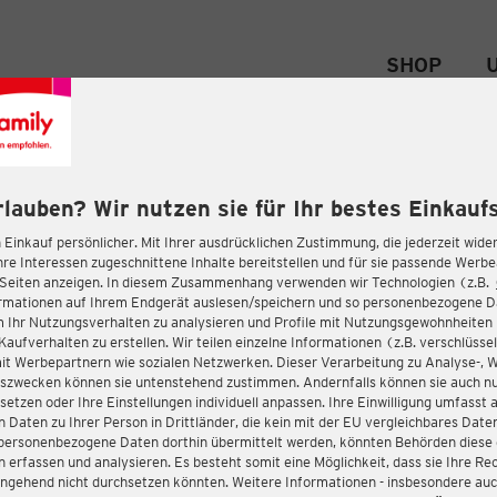
SHOP
rlauben? Wir nutzen sie für Ihr bestes Einkaufs
 Einkauf persönlicher. Mit Ihrer ausdrücklichen Zustimmung, die jederzeit wider
hre Interessen zugeschnittene Inhalte bereitstellen und für sie passende Werb
-Seiten anzeigen. In diesem Zusammenhang verwenden wir Technologien (z.B.
ormationen auf Ihrem Endgerät auslesen/speichern und so personenbezogene 
m Ihr Nutzungsverhalten zu analysieren und Profile mit Nutzungsgewohnheiten 
Kaufverhalten zu erstellen. Wir teilen einzelne Informationen (z.B. verschlüssel
it Werbepartnern wie sozialen Netzwerken. Dieser Verarbeitung zu Analyse-, 
gszwecken können sie untenstehend zustimmen. Andernfalls können sie auch nu
setzen oder Ihre Einstellungen individuell anpassen. Ihre Einwilligung umfasst 
 Daten zu Ihrer Person in Drittländer, die kein mit der EU vergleichbares Dat
s personenbezogene Daten dorthin übermittelt werden, könnten Behörden diese
erfassen und analysieren. Es besteht somit eine Möglichkeit, dass sie Ihre Rec
ngehend nicht durchsetzen könnten. Weitere Informationen - insbesondere auc