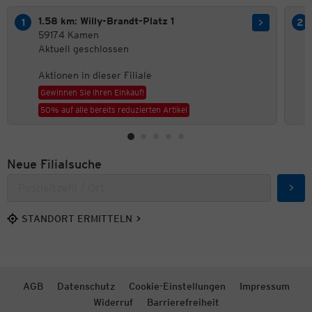
1.58 km: Willy-Brandt-Platz 1
59174 Kamen
Aktuell geschlossen
Aktionen in dieser Filiale
Gewinnen Sie Ihren Einkauf!
50% auf alle bereits reduzierten Artikel
Neue Filialsuche
Such
STANDORT ERMITTELN
AGB
Datenschutz
Cookie-Einstellungen
Impressum
Widerruf
Barrierefreiheit