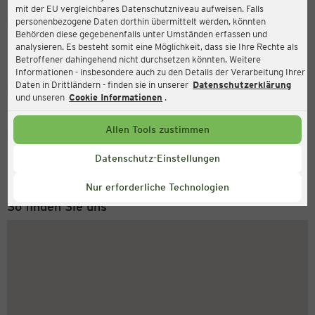
mit der EU vergleichbares Datenschutzniveau aufweisen. Falls
Ernsting's family
personenbezogene Daten dorthin übermittelt werden, könnten
Behörden diese gegebenenfalls unter Umständen erfassen und
Zollpost 15, 59174 Kamen
analysieren. Es besteht somit eine Möglichkeit, dass sie Ihre Rechte als
Betroffener dahingehend nicht durchsetzen könnten. Weitere
Informationen - insbesondere auch zu den Details der Verarbeitung Ihrer
Daten in Drittländern - finden sie in unserer
Datenschutzerklärung
Geschlossen
Aktuell:
und unseren
Cookie Informationen
.
Allen Tools zustimmen
Service Hotline
+43 (0) 1 2675 502
Datenschutz-Einstellungen
Montag bis Freitag 8-18 Uhr
Nur erforderliche Technologien
So finden Sie uns