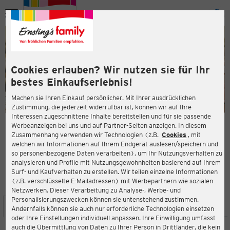
Menü
ießen
ießen
Cookies erlauben? Wir nutzen sie für Ihr
bestes Einkaufserlebnis!
Machen sie Ihren Einkauf persönlicher. Mit Ihrer ausdrücklichen
Zustimmung, die jederzeit widerrufbar ist, können wir auf Ihre
Interessen zugeschnittene Inhalte bereitstellen und für sie passende
en
Werbeanzeigen bei uns und auf Partner-Seiten anzeigen. In diesem
Zusammenhang verwenden wir Technologien (z.B.
Cookies
, mit
ERNSTING'S FAMILY FILIALE
welchen wir Informationen auf Ihrem Endgerät auslesen/speichern und
Zollpost 15
so personenbezogene Daten verarbeiten), um Ihr Nutzungsverhalten zu
59174 Kamen
analysieren und Profile mit Nutzungsgewohnheiten basierend auf Ihrem
Surf- und Kaufverhalten zu erstellen. Wir teilen einzelne Informationen
(z.B. verschlüsselte E-Mailadressen) mit Werbepartnern wie sozialen
4,2
ießen
Bewertung:
Netzwerken. Dieser Verarbeitung zu Analyse-, Werbe- und
Personalisierungszwecken können sie untenstehend zustimmen.
STANDORT
SERVICES
SORTIMENT
AKTIONEN
Andernfalls können sie auch nur erforderliche Technologien einsetzen
oder Ihre Einstellungen individuell anpassen. Ihre Einwilligung umfasst
auch die Übermittlung von Daten zu Ihrer Person in Drittländer, die kein