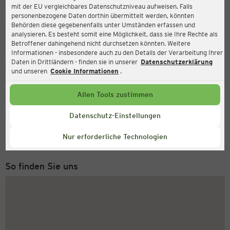
mit der EU vergleichbares Datenschutzniveau aufweisen. Falls
Ernsting's family
personenbezogene Daten dorthin übermittelt werden, könnten
Behörden diese gegebenenfalls unter Umständen erfassen und
Siemensring 17 B, 53925 Kall
analysieren. Es besteht somit eine Möglichkeit, dass sie Ihre Rechte als
Betroffener dahingehend nicht durchsetzen könnten. Weitere
Informationen - insbesondere auch zu den Details der Verarbeitung Ihrer
Daten in Drittländern - finden sie in unserer
Datenschutzerklärung
Geöffnet
Aktuell:
und unseren
Cookie Informationen
.
Öffnungszeiten heute:
09:00 - 19:00
Allen Tools zustimmen
Service Hotline
Datenschutz-Einstellungen
+43 (0) 1 2675 502
Nur erforderliche Technologien
Montag bis Freitag 8-18 Uhr
So finden Sie uns