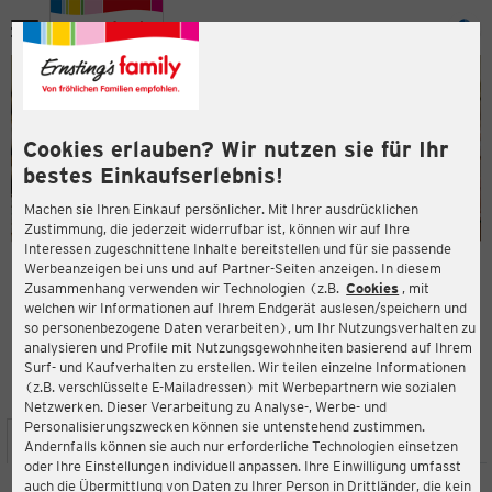
Menü
ießen
ießen
Cookies erlauben? Wir nutzen sie für Ihr
bestes Einkaufserlebnis!
Machen sie Ihren Einkauf persönlicher. Mit Ihrer ausdrücklichen
Zustimmung, die jederzeit widerrufbar ist, können wir auf Ihre
Interessen zugeschnittene Inhalte bereitstellen und für sie passende
en
Werbeanzeigen bei uns und auf Partner-Seiten anzeigen. In diesem
Zusammenhang verwenden wir Technologien (z.B.
Cookies
, mit
ERNSTING'S FAMILY FILIALE
welchen wir Informationen auf Ihrem Endgerät auslesen/speichern und
Siemensring 17 B
so personenbezogene Daten verarbeiten), um Ihr Nutzungsverhalten zu
53925 Kall
analysieren und Profile mit Nutzungsgewohnheiten basierend auf Ihrem
Surf- und Kaufverhalten zu erstellen. Wir teilen einzelne Informationen
(z.B. verschlüsselte E-Mailadressen) mit Werbepartnern wie sozialen
4,2
ießen
Bewertung:
Netzwerken. Dieser Verarbeitung zu Analyse-, Werbe- und
Personalisierungszwecken können sie untenstehend zustimmen.
STANDORT
SERVICES
SORTIMENT
AKTIONEN
Andernfalls können sie auch nur erforderliche Technologien einsetzen
oder Ihre Einstellungen individuell anpassen. Ihre Einwilligung umfasst
auch die Übermittlung von Daten zu Ihrer Person in Drittländer, die kein