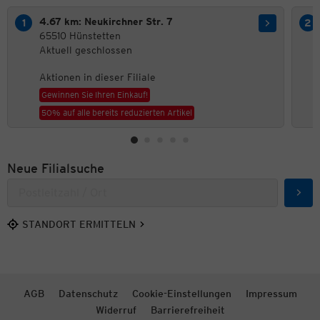
4.67 km: Neukirchner Str. 7
65510 Hünstetten
Aktuell geschlossen
Aktionen in dieser Filiale
Gewinnen Sie Ihren Einkauf!
50% auf alle bereits reduzierten Artikel
Neue Filialsuche
Such
STANDORT ERMITTELN
AGB
Datenschutz
Cookie-Einstellungen
Impressum
Widerruf
Barrierefreiheit