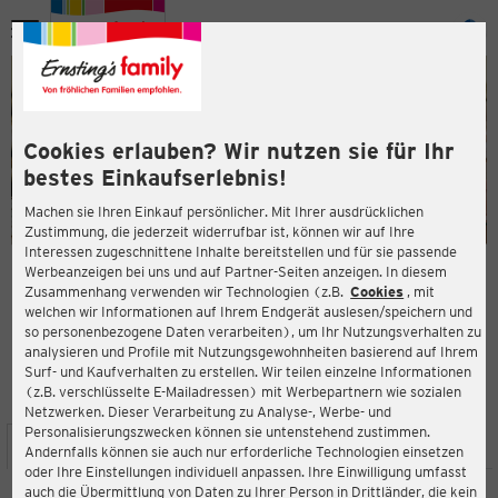
Menü
ießen
ießen
Cookies erlauben? Wir nutzen sie für Ihr
bestes Einkaufserlebnis!
Machen sie Ihren Einkauf persönlicher. Mit Ihrer ausdrücklichen
Zustimmung, die jederzeit widerrufbar ist, können wir auf Ihre
Interessen zugeschnittene Inhalte bereitstellen und für sie passende
en
Werbeanzeigen bei uns und auf Partner-Seiten anzeigen. In diesem
Zusammenhang verwenden wir Technologien (z.B.
Cookies
, mit
ERNSTING'S FAMILY FILIALE
welchen wir Informationen auf Ihrem Endgerät auslesen/speichern und
Limburger Str. 38-40
so personenbezogene Daten verarbeiten), um Ihr Nutzungsverhalten zu
65510 Idstein
analysieren und Profile mit Nutzungsgewohnheiten basierend auf Ihrem
Surf- und Kaufverhalten zu erstellen. Wir teilen einzelne Informationen
(z.B. verschlüsselte E-Mailadressen) mit Werbepartnern wie sozialen
4,3
ießen
Bewertung:
Netzwerken. Dieser Verarbeitung zu Analyse-, Werbe- und
Personalisierungszwecken können sie untenstehend zustimmen.
STANDORT
SERVICES
SORTIMENT
AKTIONEN
Andernfalls können sie auch nur erforderliche Technologien einsetzen
oder Ihre Einstellungen individuell anpassen. Ihre Einwilligung umfasst
auch die Übermittlung von Daten zu Ihrer Person in Drittländer, die kein