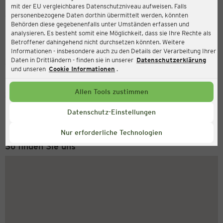
mit der EU vergleichbares Datenschutzniveau aufweisen. Falls
Ernsting's family
personenbezogene Daten dorthin übermittelt werden, könnten
Behörden diese gegebenenfalls unter Umständen erfassen und
Limburger Str. 38-40, 65510 Idstein
analysieren. Es besteht somit eine Möglichkeit, dass sie Ihre Rechte als
Betroffener dahingehend nicht durchsetzen könnten. Weitere
Informationen - insbesondere auch zu den Details der Verarbeitung Ihrer
Daten in Drittländern - finden sie in unserer
Datenschutzerklärung
Geschlossen
Aktuell:
und unseren
Cookie Informationen
.
Allen Tools zustimmen
Service Hotline
+43 (0) 1 2675 502
Datenschutz-Einstellungen
Montag bis Freitag 8-18 Uhr
Nur erforderliche Technologien
So finden Sie uns