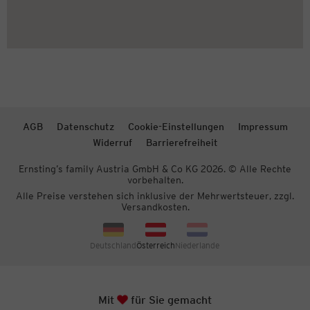
AGB
Datenschutz
Cookie-Einstellungen
Impressum
Widerruf
Barrierefreiheit
Ernsting’s family Austria GmbH & Co KG 2026. © Alle Rechte
vorbehalten.
Alle Preise verstehen sich inklusive der Mehrwertsteuer, zzgl.
Versandkosten.
Deutschland
Österreich
Niederlande
Herz
Mit
für Sie gemacht
Zum S