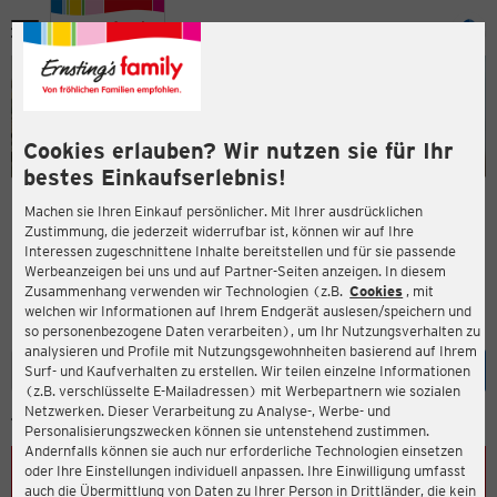
Menü
ießen
ießen
Cookies erlauben? Wir nutzen sie für Ihr
bestes Einkaufserlebnis!
Machen sie Ihren Einkauf persönlicher. Mit Ihrer ausdrücklichen
Unsere Filialen
Zustimmung, die jederzeit widerrufbar ist, können wir auf Ihre
Interessen zugeschnittene Inhalte bereitstellen und für sie passende
en
Gerne begrüßen wir Sie in einer unserer mehr als 2.000
Werbeanzeigen bei uns und auf Partner-Seiten anzeigen. In diesem
Zusammenhang verwenden wir Technologien (z.B.
Cookies
, mit
Filialen in Deutschland und Österreich und den Niederlanden.
welchen wir Informationen auf Ihrem Endgerät auslesen/speichern und
Finden Sie Ihre Filiale
so personenbezogene Daten verarbeiten), um Ihr Nutzungsverhalten zu
analysieren und Profile mit Nutzungsgewohnheiten basierend auf Ihrem
Eingabe lö
Such
Surf- und Kaufverhalten zu erstellen. Wir teilen einzelne Informationen
(z.B. verschlüsselte E-Mailadressen) mit Werbepartnern wie sozialen
ießen
Netzwerken. Dieser Verarbeitung zu Analyse-, Werbe- und
STANDORT ERMITTELN
Personalisierungszwecken können sie untenstehend zustimmen.
Andernfalls können sie auch nur erforderliche Technologien einsetzen
oder Ihre Einstellungen individuell anpassen. Ihre Einwilligung umfasst
auch die Übermittlung von Daten zu Ihrer Person in Drittländer, die kein