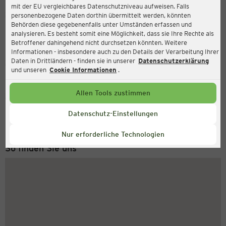
mit der EU vergleichbares Datenschutzniveau aufweisen. Falls
Ernsting's family
personenbezogene Daten dorthin übermittelt werden, könnten
Behörden diese gegebenenfalls unter Umständen erfassen und
Brennhorster Straße 12, 32479 Hille
analysieren. Es besteht somit eine Möglichkeit, dass sie Ihre Rechte als
Betroffener dahingehend nicht durchsetzen könnten. Weitere
Informationen - insbesondere auch zu den Details der Verarbeitung Ihrer
Daten in Drittländern - finden sie in unserer
Datenschutzerklärung
Geschlossen
Aktuell:
und unseren
Cookie Informationen
.
Allen Tools zustimmen
Service Hotline
+43 (0) 1 2675 502
Datenschutz-Einstellungen
Montag bis Freitag 8-18 Uhr
Nur erforderliche Technologien
So finden Sie uns