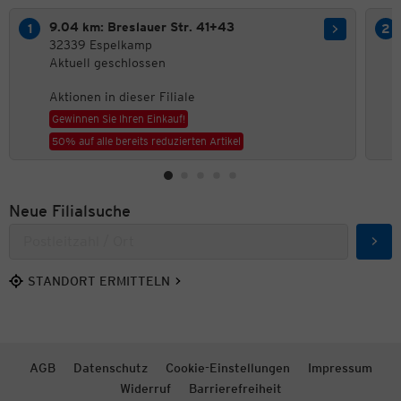
9.04 km: Breslauer Str. 41+43
32339 Espelkamp
Aktuell geschlossen
Aktionen in dieser Filiale
Gewinnen Sie Ihren Einkauf!
50% auf alle bereits reduzierten Artikel
Neue Filialsuche
Such
STANDORT ERMITTELN
AGB
Datenschutz
Cookie-Einstellungen
Impressum
Widerruf
Barrierefreiheit