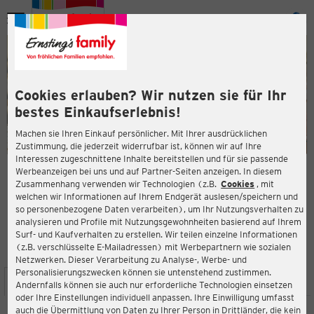
Menü
ießen
ießen
Cookies erlauben? Wir nutzen sie für Ihr
bestes Einkaufserlebnis!
Machen sie Ihren Einkauf persönlicher. Mit Ihrer ausdrücklichen
Zustimmung, die jederzeit widerrufbar ist, können wir auf Ihre
Interessen zugeschnittene Inhalte bereitstellen und für sie passende
en
Werbeanzeigen bei uns und auf Partner-Seiten anzeigen. In diesem
Zusammenhang verwenden wir Technologien (z.B.
Cookies
, mit
ERNSTING'S FAMILY FILIALE
welchen wir Informationen auf Ihrem Endgerät auslesen/speichern und
Brennhorster Straße 12
so personenbezogene Daten verarbeiten), um Ihr Nutzungsverhalten zu
32479 Hille
analysieren und Profile mit Nutzungsgewohnheiten basierend auf Ihrem
Surf- und Kaufverhalten zu erstellen. Wir teilen einzelne Informationen
(z.B. verschlüsselte E-Mailadressen) mit Werbepartnern wie sozialen
4,6
ießen
Bewertung:
Netzwerken. Dieser Verarbeitung zu Analyse-, Werbe- und
Personalisierungszwecken können sie untenstehend zustimmen.
STANDORT
SERVICES
SORTIMENT
AKTIONEN
Andernfalls können sie auch nur erforderliche Technologien einsetzen
oder Ihre Einstellungen individuell anpassen. Ihre Einwilligung umfasst
auch die Übermittlung von Daten zu Ihrer Person in Drittländer, die kein