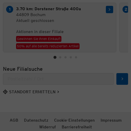
3.70 km: Dorstener Straße 400a
44809 Bochum
Aktuell geschlossen
Aktionen in dieser Filiale
Gewinnen Sie Ihren Einkauf!
50% auf alle bereits reduzierten Artikel
Neue Filialsuche
Such
STANDORT ERMITTELN
AGB
Datenschutz
Cookie-Einstellungen
Impressum
Widerruf
Barrierefreiheit