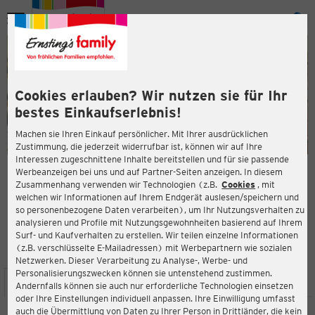
Menü
ießen
ießen
Cookies erlauben? Wir nutzen sie für Ihr
bestes Einkaufserlebnis!
Machen sie Ihren Einkauf persönlicher. Mit Ihrer ausdrücklichen
Zustimmung, die jederzeit widerrufbar ist, können wir auf Ihre
Interessen zugeschnittene Inhalte bereitstellen und für sie passende
en
Werbeanzeigen bei uns und auf Partner-Seiten anzeigen. In diesem
Zusammenhang verwenden wir Technologien (z.B.
Cookies
, mit
ERNSTING'S FAMILY FILIALE
welchen wir Informationen auf Ihrem Endgerät auslesen/speichern und
Hauptstraße 255a
so personenbezogene Daten verarbeiten), um Ihr Nutzungsverhalten zu
44649 Herne
analysieren und Profile mit Nutzungsgewohnheiten basierend auf Ihrem
Surf- und Kaufverhalten zu erstellen. Wir teilen einzelne Informationen
(z.B. verschlüsselte E-Mailadressen) mit Werbepartnern wie sozialen
4,4
ießen
Bewertung:
Netzwerken. Dieser Verarbeitung zu Analyse-, Werbe- und
Personalisierungszwecken können sie untenstehend zustimmen.
STANDORT
SERVICES
SORTIMENT
AKTIONEN
Andernfalls können sie auch nur erforderliche Technologien einsetzen
oder Ihre Einstellungen individuell anpassen. Ihre Einwilligung umfasst
auch die Übermittlung von Daten zu Ihrer Person in Drittländer, die kein