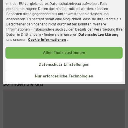
mit der EU vergleichbares Datenschutzniveau aufweisen. Falls
Ernsting's family
personenbezogene Daten dorthin übermittelt werden, könnten
Behörden diese gegebenenfalls unter Umständen erfassen und
Hauptstraße 255a, 44649 Herne
analysieren. Es besteht somit eine Möglichkeit, dass sie Ihre Rechte als
Betroffener dahingehend nicht durchsetzen könnten. Weitere
Informationen - insbesondere auch zu den Details der Verarbeitung Ihrer
Daten in Drittländern - finden sie in unserer
Datenschutzerklärung
Geschlossen
Aktuell:
und unseren
Cookie Informationen
.
Allen Tools zustimmen
Service Hotline
+43 (0) 1 2675 502
Datenschutz-Einstellungen
Montag bis Freitag 8-18 Uhr
Nur erforderliche Technologien
So finden Sie uns