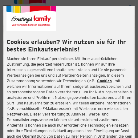
Menü
ießen
ießen
Cookies erlauben? Wir nutzen sie für Ihr
bestes Einkaufserlebnis!
Machen sie Ihren Einkauf persönlicher. Mit Ihrer ausdrücklichen
Zustimmung, die jederzeit widerrufbar ist, können wir auf Ihre
Interessen zugeschnittene Inhalte bereitstellen und für sie passende
en
Werbeanzeigen bei uns und auf Partner-Seiten anzeigen. In diesem
Zusammenhang verwenden wir Technologien (z.B.
Cookies
, mit
ERNSTING'S FAMILY FILIALE
welchen wir Informationen auf Ihrem Endgerät auslesen/speichern und
Marktplatz 40
so personenbezogene Daten verarbeiten), um Ihr Nutzungsverhalten zu
53773 Hennef (Sieg)
analysieren und Profile mit Nutzungsgewohnheiten basierend auf Ihrem
Surf- und Kaufverhalten zu erstellen. Wir teilen einzelne Informationen
(z.B. verschlüsselte E-Mailadressen) mit Werbepartnern wie sozialen
3,8
ießen
Bewertung:
Netzwerken. Dieser Verarbeitung zu Analyse-, Werbe- und
Personalisierungszwecken können sie untenstehend zustimmen.
STANDORT
SERVICES
SORTIMENT
AKTIONEN
Andernfalls können sie auch nur erforderliche Technologien einsetzen
oder Ihre Einstellungen individuell anpassen. Ihre Einwilligung umfasst
auch die Übermittlung von Daten zu Ihrer Person in Drittländer, die kein