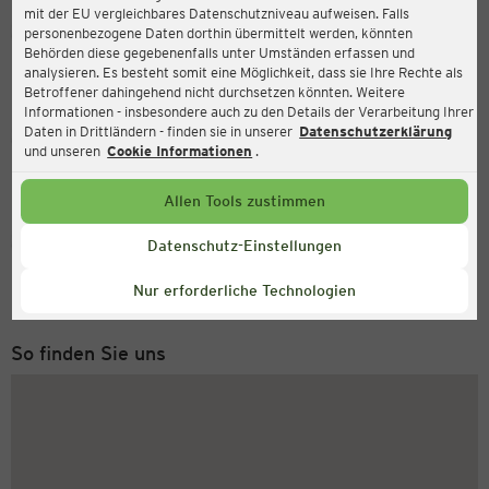
mit der EU vergleichbares Datenschutzniveau aufweisen. Falls
Ernsting's family
personenbezogene Daten dorthin übermittelt werden, könnten
Behörden diese gegebenenfalls unter Umständen erfassen und
Marktplatz 40, 53773 Hennef (Sieg)
analysieren. Es besteht somit eine Möglichkeit, dass sie Ihre Rechte als
Betroffener dahingehend nicht durchsetzen könnten. Weitere
Informationen - insbesondere auch zu den Details der Verarbeitung Ihrer
Daten in Drittländern - finden sie in unserer
Datenschutzerklärung
Geöffnet
Aktuell:
und unseren
Cookie Informationen
.
Öffnungszeiten heute:
09:00 - 19:00
Allen Tools zustimmen
Service Hotline
Datenschutz-Einstellungen
+43 (0) 1 2675 502
Nur erforderliche Technologien
Montag bis Freitag 8-18 Uhr
So finden Sie uns