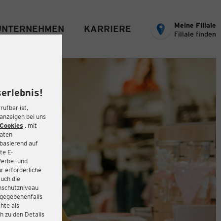
Meine Filiale
UNTERNEHMEN
KARRIERE
Filiale finden
erlebnis!
rufbar ist,
eanzeigen bei uns
Cookies
, mit
Daten
basierend auf
te E-
Werbe- und
r erforderliche
auch die
enschutzniveau
 gegebenenfalls
hte als
h zu den Details