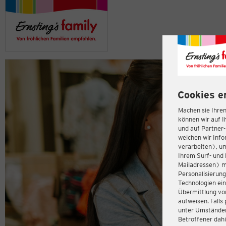
Cookies e
Machen sie Ihren
können wir auf I
und auf Partner
welchen wir Inf
verarbeiten), u
Ihrem Surf- und 
Mailadressen) m
Personalisierun
Technologien ein
Übermittlung von
aufweisen. Fall
unter Umständen 
Betroffener dahi