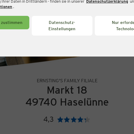
Ihrer Daten in Drittländern - finden sie in unserer
Datenschutzerklärung
un
ationen
.
s zustimmen
Datenschutz-
Nur erforde
Einstellungen
Technolo
ERNSTING'S FAMILY FILIALE
Markt 18
49740 Haselünne
4,3
Bewertung: