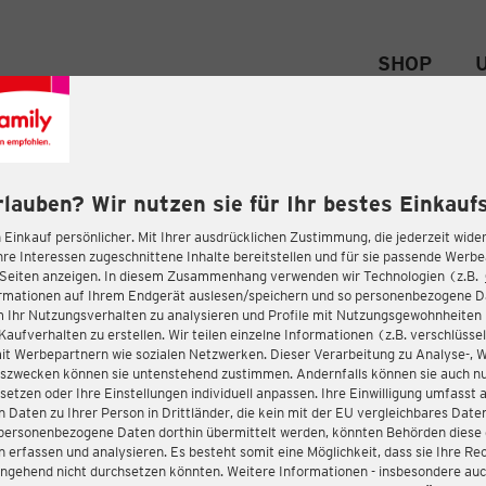
SHOP
rlauben? Wir nutzen sie für Ihr bestes Einkaufs
 Einkauf persönlicher. Mit Ihrer ausdrücklichen Zustimmung, die jederzeit wider
hre Interessen zugeschnittene Inhalte bereitstellen und für sie passende Werb
-Seiten anzeigen. In diesem Zusammenhang verwenden wir Technologien (z.B.
ormationen auf Ihrem Endgerät auslesen/speichern und so personenbezogene 
m Ihr Nutzungsverhalten zu analysieren und Profile mit Nutzungsgewohnheiten 
Kaufverhalten zu erstellen. Wir teilen einzelne Informationen (z.B. verschlüssel
it Werbepartnern wie sozialen Netzwerken. Dieser Verarbeitung zu Analyse-, 
gszwecken können sie untenstehend zustimmen. Andernfalls können sie auch nu
setzen oder Ihre Einstellungen individuell anpassen. Ihre Einwilligung umfasst 
 Daten zu Ihrer Person in Drittländer, die kein mit der EU vergleichbares Dat
s personenbezogene Daten dorthin übermittelt werden, könnten Behörden diese
erfassen und analysieren. Es besteht somit eine Möglichkeit, dass sie Ihre Rec
ngehend nicht durchsetzen könnten. Weitere Informationen - insbesondere auc