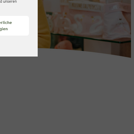
d unseren
rliche
gien