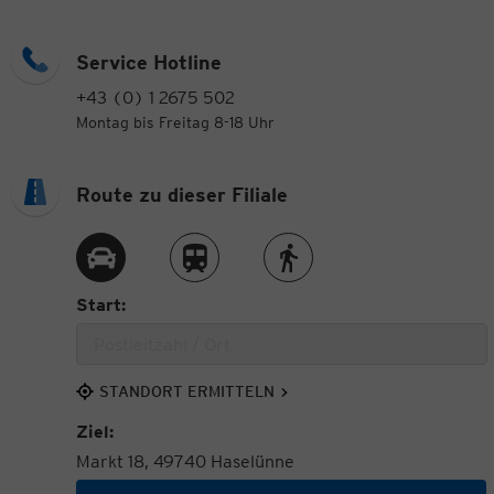
Service Hotline
+43 (0) 1 2675 502
Montag bis Freitag 8-18 Uhr
Route zu dieser Filiale
Route per Auto
Route per Zug
Route zu Fuß
Start:
STANDORT ERMITTELN
Ziel:
Markt 18, 49740 Haselünne