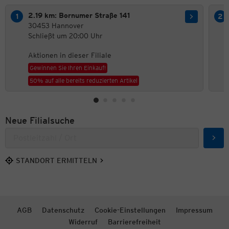
2.19 km: Bornumer Straße 141
30453 Hannover
Schließt um 20:00 Uhr
Aktionen in dieser Filiale
Gewinnen Sie Ihren Einkauf!
50% auf alle bereits reduzierten Artikel
Neue Filialsuche
Such
STANDORT ERMITTELN
AGB
Datenschutz
Cookie-Einstellungen
Impressum
Widerruf
Barrierefreiheit