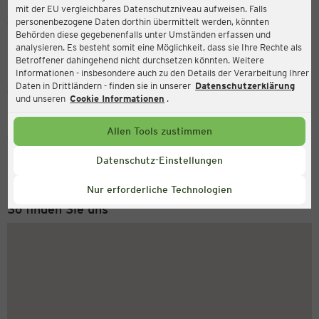
mit der EU vergleichbares Datenschutzniveau aufweisen. Falls
Ernsting's family
personenbezogene Daten dorthin übermittelt werden, könnten
Behörden diese gegebenenfalls unter Umständen erfassen und
Göttinger Chaussee 169, 30459 Hannover
analysieren. Es besteht somit eine Möglichkeit, dass sie Ihre Rechte als
Betroffener dahingehend nicht durchsetzen könnten. Weitere
Informationen - insbesondere auch zu den Details der Verarbeitung Ihrer
Daten in Drittländern - finden sie in unserer
Datenschutzerklärung
Geschlossen
Aktuell:
und unseren
Cookie Informationen
.
Allen Tools zustimmen
Service Hotline
+43 (0) 1 2675 502
Datenschutz-Einstellungen
Montag bis Freitag 8-18 Uhr
Nur erforderliche Technologien
So finden Sie uns