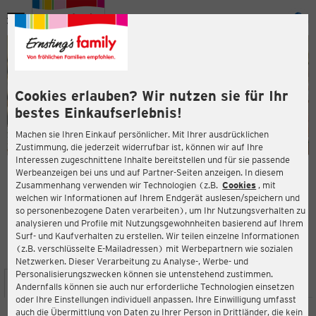
Menü
ießen
ießen
Cookies erlauben? Wir nutzen sie für Ihr
bestes Einkaufserlebnis!
Machen sie Ihren Einkauf persönlicher. Mit Ihrer ausdrücklichen
Zustimmung, die jederzeit widerrufbar ist, können wir auf Ihre
Interessen zugeschnittene Inhalte bereitstellen und für sie passende
en
Werbeanzeigen bei uns und auf Partner-Seiten anzeigen. In diesem
Zusammenhang verwenden wir Technologien (z.B.
Cookies
, mit
ERNSTING'S FAMILY FILIALE
welchen wir Informationen auf Ihrem Endgerät auslesen/speichern und
Göttinger Chaussee 169
so personenbezogene Daten verarbeiten), um Ihr Nutzungsverhalten zu
30459 Hannover
analysieren und Profile mit Nutzungsgewohnheiten basierend auf Ihrem
Surf- und Kaufverhalten zu erstellen. Wir teilen einzelne Informationen
(z.B. verschlüsselte E-Mailadressen) mit Werbepartnern wie sozialen
3,7
ießen
Bewertung:
Netzwerken. Dieser Verarbeitung zu Analyse-, Werbe- und
Personalisierungszwecken können sie untenstehend zustimmen.
STANDORT
SERVICES
SORTIMENT
AKTIONEN
Andernfalls können sie auch nur erforderliche Technologien einsetzen
oder Ihre Einstellungen individuell anpassen. Ihre Einwilligung umfasst
auch die Übermittlung von Daten zu Ihrer Person in Drittländer, die kein