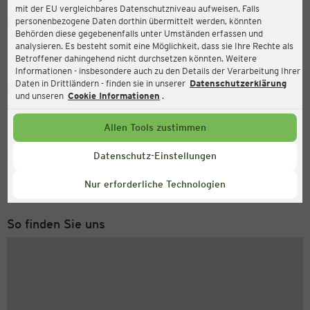
mit der EU vergleichbares Datenschutzniveau aufweisen. Falls
Ernsting's family
personenbezogene Daten dorthin übermittelt werden, könnten
Behörden diese gegebenenfalls unter Umständen erfassen und
Lüneburger Strasse 9, 21073 Hamburg
analysieren. Es besteht somit eine Möglichkeit, dass sie Ihre Rechte als
Betroffener dahingehend nicht durchsetzen könnten. Weitere
Informationen - insbesondere auch zu den Details der Verarbeitung Ihrer
Daten in Drittländern - finden sie in unserer
Datenschutzerklärung
Geöffnet
Aktuell:
und unseren
Cookie Informationen
.
Öffnungszeiten heute:
09:00 - 19:00
Allen Tools zustimmen
Service Hotline
Datenschutz-Einstellungen
+43 (0) 1 2675 502
Nur erforderliche Technologien
Montag bis Freitag 8-18 Uhr
So finden Sie uns