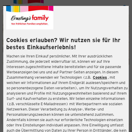
Menü
ießen
ießen
Cookies erlauben? Wir nutzen sie für Ihr
bestes Einkaufserlebnis!
Machen sie Ihren Einkauf persönlicher. Mit Ihrer ausdrücklichen
Zustimmung, die jederzeit widerrufbar ist, können wir auf Ihre
Interessen zugeschnittene Inhalte bereitstellen und für sie passende
en
Werbeanzeigen bei uns und auf Partner-Seiten anzeigen. In diesem
Zusammenhang verwenden wir Technologien (z.B.
Cookies
, mit
ERNSTING'S FAMILY FILIALE
welchen wir Informationen auf Ihrem Endgerät auslesen/speichern und
Lüneburger Strasse 9
so personenbezogene Daten verarbeiten), um Ihr Nutzungsverhalten zu
21073 Hamburg
analysieren und Profile mit Nutzungsgewohnheiten basierend auf Ihrem
Surf- und Kaufverhalten zu erstellen. Wir teilen einzelne Informationen
(z.B. verschlüsselte E-Mailadressen) mit Werbepartnern wie sozialen
4,1
ießen
Bewertung:
Netzwerken. Dieser Verarbeitung zu Analyse-, Werbe- und
Personalisierungszwecken können sie untenstehend zustimmen.
STANDORT
SERVICES
SORTIMENT
AKTIONEN
Andernfalls können sie auch nur erforderliche Technologien einsetzen
oder Ihre Einstellungen individuell anpassen. Ihre Einwilligung umfasst
auch die Übermittlung von Daten zu Ihrer Person in Drittländer, die kein