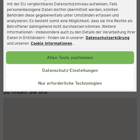
mit der EU vergleichbares Datenschutzniveau aufweisen. Falls
Ernsting's family
personenbezogene Daten dorthin übermittelt werden, könnten
Behörden diese gegebenenfalls unter Umständen erfassen und
Holzmarkt 7, 38820 Halberstadt
analysieren. Es besteht somit eine Möglichkeit, dass sie Ihre Rechte als
Betroffener dahingehend nicht durchsetzen könnten. Weitere
Informationen - insbesondere auch zu den Details der Verarbeitung Ihrer
Daten in Drittländern - finden sie in unserer
Datenschutzerklärung
Geschlossen
Aktuell:
und unseren
Cookie Informationen
.
Allen Tools zustimmen
Service Hotline
+43 (0) 1 2675 502
Datenschutz-Einstellungen
Montag bis Freitag 8-18 Uhr
Nur erforderliche Technologien
So finden Sie uns