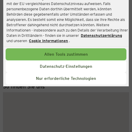
mit der EU vergleichbares Datenschutzniveau aufweisen. Falls
Ernsting's family
personenbezogene Daten dorthin übermittelt werden, könnten
Behörden diese gegebenenfalls unter Umständen erfassen und
Grubenstraße 8a, 19230 Hagenow
analysieren. Es besteht somit eine Möglichkeit, dass sie Ihre Rechte als
Betroffener dahingehend nicht durchsetzen könnten. Weitere
Informationen - insbesondere auch zu den Details der Verarbeitung Ihrer
Daten in Drittländern - finden sie in unserer
Datenschutzerklärung
Geschlossen
Aktuell:
und unseren
Cookie Informationen
.
Allen Tools zustimmen
Service Hotline
+43 (0) 1 2675 502
Datenschutz-Einstellungen
Montag bis Freitag 8-18 Uhr
Nur erforderliche Technologien
So finden Sie uns