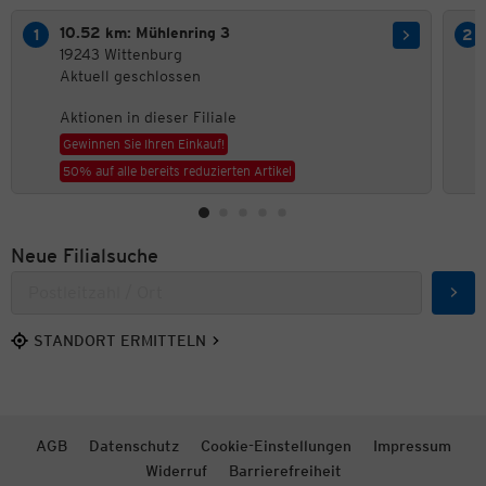
10.52 km: Mühlenring 3
19243 Wittenburg
Aktuell geschlossen
Aktionen in dieser Filiale
Gewinnen Sie Ihren Einkauf!
50% auf alle bereits reduzierten Artikel
Neue Filialsuche
Such
STANDORT ERMITTELN
AGB
Datenschutz
Cookie-Einstellungen
Impressum
Widerruf
Barrierefreiheit