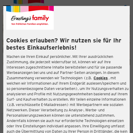
Menü
ießen
ießen
Cookies erlauben? Wir nutzen sie für Ihr
bestes Einkaufserlebnis!
Machen sie Ihren Einkauf persönlicher. Mit Ihrer ausdrücklichen
Zustimmung, die jederzeit widerrufbar ist, können wir auf Ihre
Interessen zugeschnittene Inhalte bereitstellen und für sie passende
en
Werbeanzeigen bei uns und auf Partner-Seiten anzeigen. In diesem
Zusammenhang verwenden wir Technologien (z.B.
Cookies
, mit
ERNSTING'S FAMILY FILIALE
welchen wir Informationen auf Ihrem Endgerät auslesen/speichern und
Grubenstraße 8a
so personenbezogene Daten verarbeiten), um Ihr Nutzungsverhalten zu
19230 Hagenow
analysieren und Profile mit Nutzungsgewohnheiten basierend auf Ihrem
Surf- und Kaufverhalten zu erstellen. Wir teilen einzelne Informationen
(z.B. verschlüsselte E-Mailadressen) mit Werbepartnern wie sozialen
3,9
ießen
Bewertung:
Netzwerken. Dieser Verarbeitung zu Analyse-, Werbe- und
Personalisierungszwecken können sie untenstehend zustimmen.
STANDORT
SERVICES
SORTIMENT
AKTIONEN
Andernfalls können sie auch nur erforderliche Technologien einsetzen
oder Ihre Einstellungen individuell anpassen. Ihre Einwilligung umfasst
auch die Übermittlung von Daten zu Ihrer Person in Drittländer, die kein