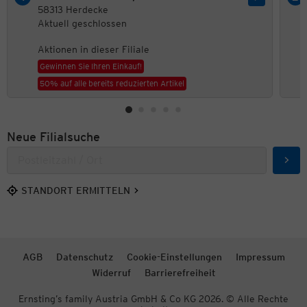
58313 Herdecke
Aktuell geschlossen
Aktionen in dieser Filiale
Gewinnen Sie Ihren Einkauf!
50% auf alle bereits reduzierten Artikel
Neue Filialsuche
Such
STANDORT ERMITTELN
AGB
Datenschutz
Cookie-Einstellungen
Impressum
Widerruf
Barrierefreiheit
Ernsting’s family Austria GmbH & Co KG 2026. © Alle Rechte