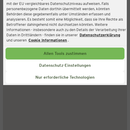
mit der EU vergleichbares Datenschutzniveau aufweisen. Falls
Kabeler Straße 25, 58099 Hagen
personenbezogene Daten dorthin übermittelt werden, könnten
Behörden diese gegebenenfalls unter Umständen erfassen und
analysieren. Es besteht somit eine Möglichkeit, dass sie Ihre Rechte als
Betroffener dahingehend nicht durchsetzen könnten. Weitere
Geschlossen
Aktuell:
Informationen - insbesondere auch zu den Details der Verarbeitung Ihrer
Daten in Drittländern - finden sie in unserer
Datenschutzerklärung
und unseren
Cookie Informationen
.
Service Hotline
Allen Tools zustimmen
+43 (0) 1 2675 502
Montag bis Freitag 8-18 Uhr
Datenschutz-Einstellungen
So finden Sie uns
Nur erforderliche Technologien