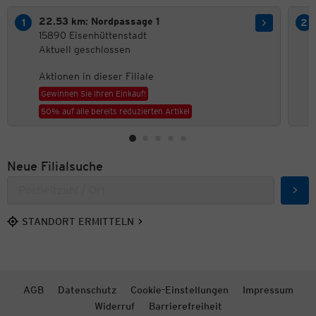
22.53 km: Nordpassage 1
15890 Eisenhüttenstadt
Aktuell geschlossen
Aktionen in dieser Filiale
Gewinnen Sie Ihren Einkauf!
50% auf alle bereits reduzierten Artikel
Neue Filialsuche
Such
STANDORT ERMITTELN
AGB
Datenschutz
Cookie-Einstellungen
Impressum
Widerruf
Barrierefreiheit