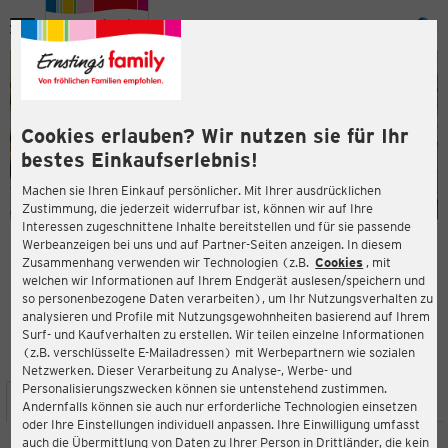
Menü
ießen
ießen
Cookies erlauben? Wir nutzen sie für Ihr
bestes Einkaufserlebnis!
Machen sie Ihren Einkauf persönlicher. Mit Ihrer ausdrücklichen
Zustimmung, die jederzeit widerrufbar ist, können wir auf Ihre
Interessen zugeschnittene Inhalte bereitstellen und für sie passende
en
Werbeanzeigen bei uns und auf Partner-Seiten anzeigen. In diesem
Zusammenhang verwenden wir Technologien (z.B.
Cookies
, mit
ERNSTING'S FAMILY FILIALE
welchen wir Informationen auf Ihrem Endgerät auslesen/speichern und
Friedrich-Schiller-Str. 5 b
so personenbezogene Daten verarbeiten), um Ihr Nutzungsverhalten zu
03172 Guben
analysieren und Profile mit Nutzungsgewohnheiten basierend auf Ihrem
Surf- und Kaufverhalten zu erstellen. Wir teilen einzelne Informationen
(z.B. verschlüsselte E-Mailadressen) mit Werbepartnern wie sozialen
4,0
ießen
Bewertung:
Netzwerken. Dieser Verarbeitung zu Analyse-, Werbe- und
Personalisierungszwecken können sie untenstehend zustimmen.
STANDORT
SERVICES
SORTIMENT
AKTIONEN
Andernfalls können sie auch nur erforderliche Technologien einsetzen
oder Ihre Einstellungen individuell anpassen. Ihre Einwilligung umfasst
auch die Übermittlung von Daten zu Ihrer Person in Drittländer, die kein