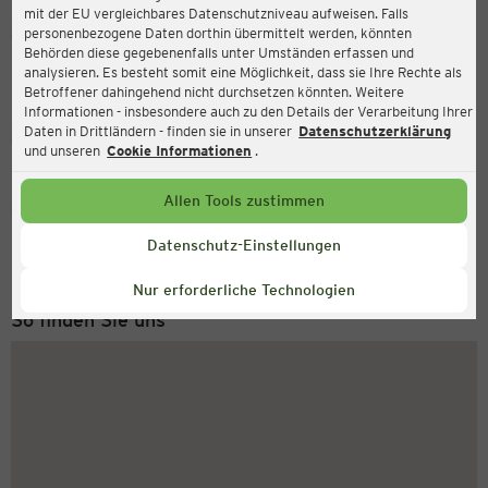
mit der EU vergleichbares Datenschutzniveau aufweisen. Falls
Ernsting's family
personenbezogene Daten dorthin übermittelt werden, könnten
Behörden diese gegebenenfalls unter Umständen erfassen und
Friedrich-Schiller-Str. 5 b, 03172 Guben
analysieren. Es besteht somit eine Möglichkeit, dass sie Ihre Rechte als
Betroffener dahingehend nicht durchsetzen könnten. Weitere
Informationen - insbesondere auch zu den Details der Verarbeitung Ihrer
Daten in Drittländern - finden sie in unserer
Datenschutzerklärung
Geschlossen
Aktuell:
und unseren
Cookie Informationen
.
Allen Tools zustimmen
Service Hotline
+43 (0) 1 2675 502
Datenschutz-Einstellungen
Montag bis Freitag 8-18 Uhr
Nur erforderliche Technologien
So finden Sie uns