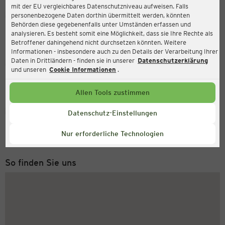
mit der EU vergleichbares Datenschutzniveau aufweisen. Falls
Ernsting's family
personenbezogene Daten dorthin übermittelt werden, könnten
Behörden diese gegebenenfalls unter Umständen erfassen und
Marktgasse 20, 35305 Grünberg
analysieren. Es besteht somit eine Möglichkeit, dass sie Ihre Rechte als
Betroffener dahingehend nicht durchsetzen könnten. Weitere
Informationen - insbesondere auch zu den Details der Verarbeitung Ihrer
Daten in Drittländern - finden sie in unserer
Datenschutzerklärung
Geöffnet
Aktuell:
und unseren
Cookie Informationen
.
Öffnungszeiten heute:
09:00 - 18:30
Allen Tools zustimmen
Service Hotline
Datenschutz-Einstellungen
+43 (0) 1 2675 502
Nur erforderliche Technologien
Montag bis Freitag 8-18 Uhr
So finden Sie uns