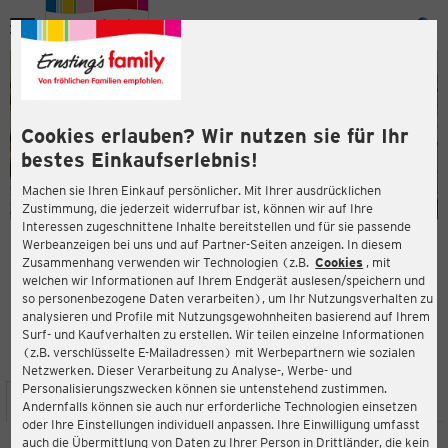
Menü
ießen
ießen
Cookies erlauben? Wir nutzen sie für Ihr
bestes Einkaufserlebnis!
Machen sie Ihren Einkauf persönlicher. Mit Ihrer ausdrücklichen
Zustimmung, die jederzeit widerrufbar ist, können wir auf Ihre
Interessen zugeschnittene Inhalte bereitstellen und für sie passende
en
Werbeanzeigen bei uns und auf Partner-Seiten anzeigen. In diesem
Zusammenhang verwenden wir Technologien (z.B.
Cookies
, mit
ERNSTING'S FAMILY FILIALE
welchen wir Informationen auf Ihrem Endgerät auslesen/speichern und
Marktgasse 20
so personenbezogene Daten verarbeiten), um Ihr Nutzungsverhalten zu
35305 Grünberg
analysieren und Profile mit Nutzungsgewohnheiten basierend auf Ihrem
Surf- und Kaufverhalten zu erstellen. Wir teilen einzelne Informationen
(z.B. verschlüsselte E-Mailadressen) mit Werbepartnern wie sozialen
4,4
ießen
Bewertung:
Netzwerken. Dieser Verarbeitung zu Analyse-, Werbe- und
Personalisierungszwecken können sie untenstehend zustimmen.
STANDORT
SERVICES
SORTIMENT
AKTIONEN
Andernfalls können sie auch nur erforderliche Technologien einsetzen
oder Ihre Einstellungen individuell anpassen. Ihre Einwilligung umfasst
auch die Übermittlung von Daten zu Ihrer Person in Drittländer, die kein