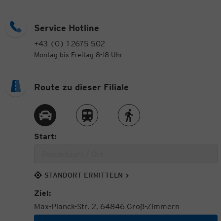
Service Hotline
+43 (0) 1 2675 502
Montag bis Freitag 8-18 Uhr
Route zu dieser Filiale
Route per Auto
Route per Zug
Route zu Fuß
Start:
STANDORT ERMITTELN
Ziel:
Max-Planck-Str. 2, 64846 Groß-Zimmern