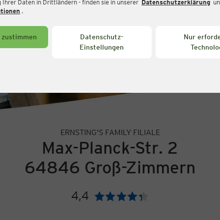
Ihrer Daten in Drittländern - finden sie in unserer
Datenschutzerklärung
un
ationen
.
s zustimmen
Datenschutz-
Nur erforde
Einstellungen
Technolo
ERNSTING'S FAMILY FILIALE
Max-Planck-Str. 2
64846 Groß-Zimmern
4,4
Bewertung: