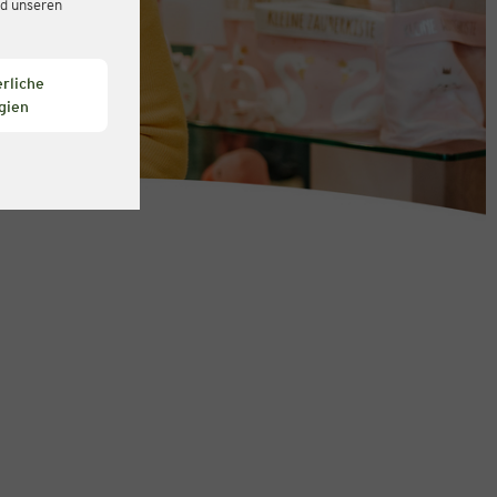
d unseren
rliche
gien