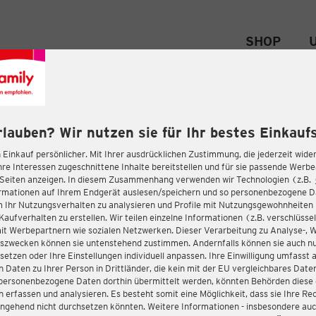
SHOP
rlauben? Wir nutzen sie für Ihr bestes Einkaufs
 Einkauf persönlicher. Mit Ihrer ausdrücklichen Zustimmung, die jederzeit wider
hre Interessen zugeschnittene Inhalte bereitstellen und für sie passende Werb
-Seiten anzeigen. In diesem Zusammenhang verwenden wir Technologien (z.B.
ormationen auf Ihrem Endgerät auslesen/speichern und so personenbezogene 
m Ihr Nutzungsverhalten zu analysieren und Profile mit Nutzungsgewohnheiten 
Kaufverhalten zu erstellen. Wir teilen einzelne Informationen (z.B. verschlüssel
it Werbepartnern wie sozialen Netzwerken. Dieser Verarbeitung zu Analyse-, 
gszwecken können sie untenstehend zustimmen. Andernfalls können sie auch nu
setzen oder Ihre Einstellungen individuell anpassen. Ihre Einwilligung umfasst 
 Daten zu Ihrer Person in Drittländer, die kein mit der EU vergleichbares Dat
s personenbezogene Daten dorthin übermittelt werden, könnten Behörden diese
erfassen und analysieren. Es besteht somit eine Möglichkeit, dass sie Ihre Rec
ngehend nicht durchsetzen könnten. Weitere Informationen - insbesondere auc