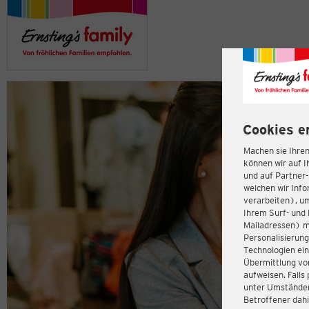
Cookies e
Machen sie Ihren
können wir auf I
und auf Partner
welchen wir Inf
verarbeiten), u
Ihrem Surf- und 
Mailadressen) m
Personalisierun
Technologien ein
Übermittlung von
aufweisen. Fall
unter Umständen 
Betroffener dahi