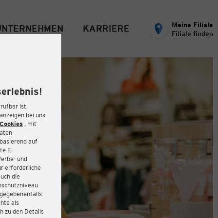
Meine Filiale
UNTERNEHMEN
KARRIERE
Filiale finden
erlebnis!
rufbar ist,
eanzeigen bei uns
Cookies
, mit
Daten
basierend auf
te E-
Werbe- und
r erforderliche
auch die
enschutzniveau
 gegebenenfalls
hte als
h zu den Details