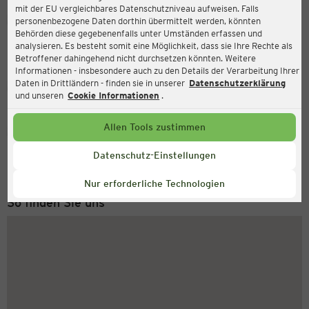
mit der EU vergleichbares Datenschutzniveau aufweisen. Falls
Ernsting's family
personenbezogene Daten dorthin übermittelt werden, könnten
Behörden diese gegebenenfalls unter Umständen erfassen und
Groner Straße 48, 37073 Göttingen
analysieren. Es besteht somit eine Möglichkeit, dass sie Ihre Rechte als
Betroffener dahingehend nicht durchsetzen könnten. Weitere
Informationen - insbesondere auch zu den Details der Verarbeitung Ihrer
Daten in Drittländern - finden sie in unserer
Datenschutzerklärung
Geschlossen
Aktuell:
und unseren
Cookie Informationen
.
Allen Tools zustimmen
Service Hotline
+43 (0) 1 2675 502
Datenschutz-Einstellungen
Montag bis Freitag 8-18 Uhr
Nur erforderliche Technologien
So finden Sie uns