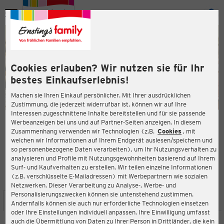
Menü
ießen
ießen
Cookies erlauben? Wir nutzen sie für Ihr
bestes Einkaufserlebnis!
Machen sie Ihren Einkauf persönlicher. Mit Ihrer ausdrücklichen
Zustimmung, die jederzeit widerrufbar ist, können wir auf Ihre
Interessen zugeschnittene Inhalte bereitstellen und für sie passende
en
Werbeanzeigen bei uns und auf Partner-Seiten anzeigen. In diesem
Zusammenhang verwenden wir Technologien (z.B.
Cookies
, mit
ERNSTING'S FAMILY FILIALE
welchen wir Informationen auf Ihrem Endgerät auslesen/speichern und
Groner Straße 48
so personenbezogene Daten verarbeiten), um Ihr Nutzungsverhalten zu
37073 Göttingen
analysieren und Profile mit Nutzungsgewohnheiten basierend auf Ihrem
Surf- und Kaufverhalten zu erstellen. Wir teilen einzelne Informationen
(z.B. verschlüsselte E-Mailadressen) mit Werbepartnern wie sozialen
4,0
ießen
Bewertung:
Netzwerken. Dieser Verarbeitung zu Analyse-, Werbe- und
Personalisierungszwecken können sie untenstehend zustimmen.
STANDORT
SERVICES
SORTIMENT
AKTIONEN
Andernfalls können sie auch nur erforderliche Technologien einsetzen
oder Ihre Einstellungen individuell anpassen. Ihre Einwilligung umfasst
auch die Übermittlung von Daten zu Ihrer Person in Drittländer, die kein