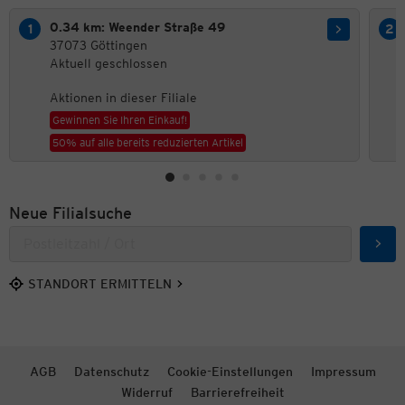
0.34 km: Weender Straße 49
37073 Göttingen
Aktuell geschlossen
Aktionen in dieser Filiale
Gewinnen Sie Ihren Einkauf!
50% auf alle bereits reduzierten Artikel
Neue Filialsuche
Such
STANDORT ERMITTELN
AGB
Datenschutz
Cookie-Einstellungen
Impressum
Widerruf
Barrierefreiheit