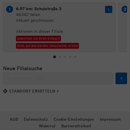
6.97 km: Schulstraße 3
46342 Velen
Aktuell geschlossen
Aktionen in dieser Filiale
Gewinnen Sie Ihren Einkauf!
50% auf alle bereits reduzierten Artikel
Neue Filialsuche
Such
STANDORT ERMITTELN
AGB
Datenschutz
Cookie-Einstellungen
Impressum
Widerruf
Barrierefreiheit