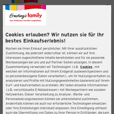
Menü
ießen
ießen
Cookies erlauben? Wir nutzen sie für Ihr
bestes Einkaufserlebnis!
Machen sie Ihren Einkauf persönlicher. Mit Ihrer ausdrücklichen
Zustimmung, die jederzeit widerrufbar ist, können wir auf Ihre
Interessen zugeschnittene Inhalte bereitstellen und für sie passende
en
Werbeanzeigen bei uns und auf Partner-Seiten anzeigen. In diesem
Zusammenhang verwenden wir Technologien (z.B.
Cookies
, mit
ERNSTING'S FAMILY FILIALE
welchen wir Informationen auf Ihrem Endgerät auslesen/speichern und
Lindenstr. 1
so personenbezogene Daten verarbeiten), um Ihr Nutzungsverhalten zu
48712 Gescher
analysieren und Profile mit Nutzungsgewohnheiten basierend auf Ihrem
Surf- und Kaufverhalten zu erstellen. Wir teilen einzelne Informationen
(z.B. verschlüsselte E-Mailadressen) mit Werbepartnern wie sozialen
4,4
ießen
Bewertung:
Netzwerken. Dieser Verarbeitung zu Analyse-, Werbe- und
Personalisierungszwecken können sie untenstehend zustimmen.
STANDORT
SERVICES
SORTIMENT
AKTIONEN
Andernfalls können sie auch nur erforderliche Technologien einsetzen
oder Ihre Einstellungen individuell anpassen. Ihre Einwilligung umfasst
auch die Übermittlung von Daten zu Ihrer Person in Drittländer, die kein