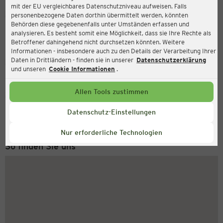
mit der EU vergleichbares Datenschutzniveau aufweisen. Falls
Ernsting's family
personenbezogene Daten dorthin übermittelt werden, könnten
Behörden diese gegebenenfalls unter Umständen erfassen und
Lindenstr. 1, 48712 Gescher
analysieren. Es besteht somit eine Möglichkeit, dass sie Ihre Rechte als
Betroffener dahingehend nicht durchsetzen könnten. Weitere
Informationen - insbesondere auch zu den Details der Verarbeitung Ihrer
Daten in Drittländern - finden sie in unserer
Datenschutzerklärung
Geschlossen
Aktuell:
und unseren
Cookie Informationen
.
Allen Tools zustimmen
Service Hotline
+43 (0) 1 2675 502
Datenschutz-Einstellungen
Montag bis Freitag 8-18 Uhr
Nur erforderliche Technologien
So finden Sie uns