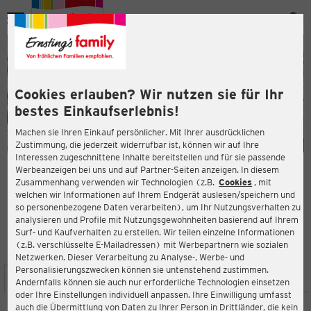
Menü
ießen
ießen
Cookies erlauben? Wir nutzen sie für Ihr
bestes Einkaufserlebnis!
Machen sie Ihren Einkauf persönlicher. Mit Ihrer ausdrücklichen
Zustimmung, die jederzeit widerrufbar ist, können wir auf Ihre
Interessen zugeschnittene Inhalte bereitstellen und für sie passende
en
Werbeanzeigen bei uns und auf Partner-Seiten anzeigen. In diesem
Zusammenhang verwenden wir Technologien (z.B.
Cookies
, mit
ERNSTING'S FAMILY FILIALE
welchen wir Informationen auf Ihrem Endgerät auslesen/speichern und
Münchener Straße 1
so personenbezogene Daten verarbeiten), um Ihr Nutzungsverhalten zu
82110 Germering
analysieren und Profile mit Nutzungsgewohnheiten basierend auf Ihrem
Surf- und Kaufverhalten zu erstellen. Wir teilen einzelne Informationen
(z.B. verschlüsselte E-Mailadressen) mit Werbepartnern wie sozialen
3,2
ießen
Bewertung:
Netzwerken. Dieser Verarbeitung zu Analyse-, Werbe- und
Personalisierungszwecken können sie untenstehend zustimmen.
STANDORT
SERVICES
SORTIMENT
AKTIONEN
Andernfalls können sie auch nur erforderliche Technologien einsetzen
oder Ihre Einstellungen individuell anpassen. Ihre Einwilligung umfasst
auch die Übermittlung von Daten zu Ihrer Person in Drittländer, die kein