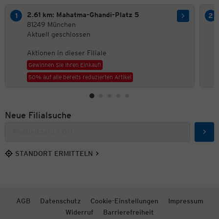
2.61 km: Mahatma-Ghandi-Platz 5
81249 München
Aktuell geschlossen
Aktionen in dieser Filiale
Gewinnen Sie Ihren Einkauf!
50% auf alle bereits reduzierten Artikel
Neue Filialsuche
Such
STANDORT ERMITTELN
AGB
Datenschutz
Cookie-Einstellungen
Impressum
Widerruf
Barrierefreiheit