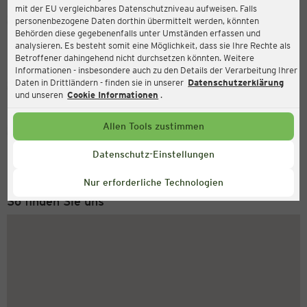
mit der EU vergleichbares Datenschutzniveau aufweisen. Falls
Ernsting's family
personenbezogene Daten dorthin übermittelt werden, könnten
Behörden diese gegebenenfalls unter Umständen erfassen und
Münchener Straße 1, 82110 Germering
analysieren. Es besteht somit eine Möglichkeit, dass sie Ihre Rechte als
Betroffener dahingehend nicht durchsetzen könnten. Weitere
Informationen - insbesondere auch zu den Details der Verarbeitung Ihrer
Daten in Drittländern - finden sie in unserer
Datenschutzerklärung
Geschlossen
Aktuell:
und unseren
Cookie Informationen
.
Allen Tools zustimmen
Service Hotline
+43 (0) 1 2675 502
Datenschutz-Einstellungen
Montag bis Freitag 8-18 Uhr
Nur erforderliche Technologien
So finden Sie uns