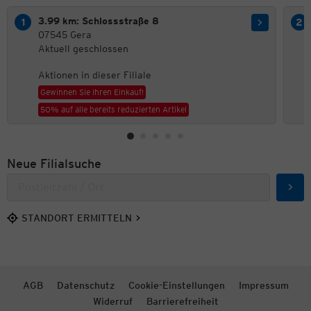
3.99 km: Schlossstraße 8
07545 Gera
Aktuell geschlossen
Aktionen in dieser Filiale
Gewinnen Sie Ihren Einkauf!
50% auf alle bereits reduzierten Artikel
Neue Filialsuche
Such
STANDORT ERMITTELN
AGB
Datenschutz
Cookie-Einstellungen
Impressum
Widerruf
Barrierefreiheit