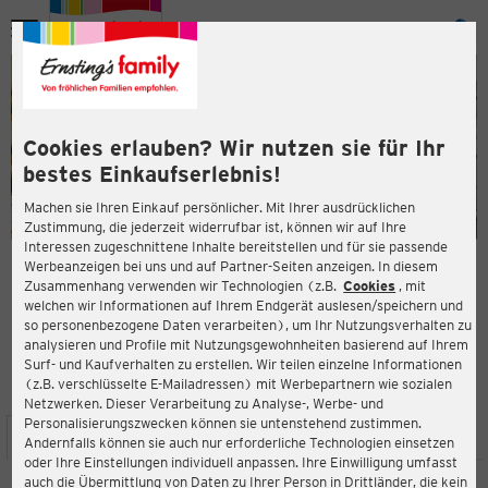
Menü
ießen
ießen
Cookies erlauben? Wir nutzen sie für Ihr
bestes Einkaufserlebnis!
Machen sie Ihren Einkauf persönlicher. Mit Ihrer ausdrücklichen
Zustimmung, die jederzeit widerrufbar ist, können wir auf Ihre
Interessen zugeschnittene Inhalte bereitstellen und für sie passende
en
Werbeanzeigen bei uns und auf Partner-Seiten anzeigen. In diesem
Zusammenhang verwenden wir Technologien (z.B.
Cookies
, mit
ERNSTING'S FAMILY FILIALE
welchen wir Informationen auf Ihrem Endgerät auslesen/speichern und
Zeulsdorfer Str. 85
so personenbezogene Daten verarbeiten), um Ihr Nutzungsverhalten zu
07549 Gera
analysieren und Profile mit Nutzungsgewohnheiten basierend auf Ihrem
Surf- und Kaufverhalten zu erstellen. Wir teilen einzelne Informationen
(z.B. verschlüsselte E-Mailadressen) mit Werbepartnern wie sozialen
4,4
ießen
Bewertung:
Netzwerken. Dieser Verarbeitung zu Analyse-, Werbe- und
Personalisierungszwecken können sie untenstehend zustimmen.
STANDORT
SERVICES
SORTIMENT
AKTIONEN
Andernfalls können sie auch nur erforderliche Technologien einsetzen
oder Ihre Einstellungen individuell anpassen. Ihre Einwilligung umfasst
auch die Übermittlung von Daten zu Ihrer Person in Drittländer, die kein