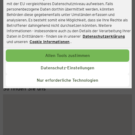
mit der EU vergleichbares Datenschutzniveau aufweisen. Falls
Ernsting's family
personenbezogene Daten dorthin übermittelt werden, könnten
Behörden diese gegebenenfalls unter Umständen erfassen und
Zeulsdorfer Str. 85, 07549 Gera
analysieren. Es besteht somit eine Möglichkeit, dass sie Ihre Rechte als
Betroffener dahingehend nicht durchsetzen könnten. Weitere
Informationen - insbesondere auch zu den Details der Verarbeitung Ihrer
Daten in Drittländern - finden sie in unserer
Datenschutzerklärung
Geschlossen
Aktuell:
und unseren
Cookie Informationen
.
Allen Tools zustimmen
Service Hotline
+43 (0) 1 2675 502
Datenschutz-Einstellungen
Montag bis Freitag 8-18 Uhr
Nur erforderliche Technologien
So finden Sie uns