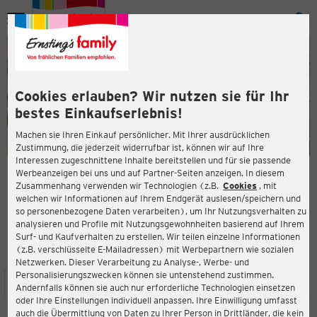
Menü
ießen
ießen
Cookies erlauben? Wir nutzen sie für Ihr
bestes Einkaufserlebnis!
Machen sie Ihren Einkauf persönlicher. Mit Ihrer ausdrücklichen
Zustimmung, die jederzeit widerrufbar ist, können wir auf Ihre
Interessen zugeschnittene Inhalte bereitstellen und für sie passende
en
Werbeanzeigen bei uns und auf Partner-Seiten anzeigen. In diesem
Zusammenhang verwenden wir Technologien (z.B.
Cookies
, mit
ERNSTING'S FAMILY FILIALE
welchen wir Informationen auf Ihrem Endgerät auslesen/speichern und
Cranger Str. 291
so personenbezogene Daten verarbeiten), um Ihr Nutzungsverhalten zu
45891 Gelsenkirchen
analysieren und Profile mit Nutzungsgewohnheiten basierend auf Ihrem
Surf- und Kaufverhalten zu erstellen. Wir teilen einzelne Informationen
(z.B. verschlüsselte E-Mailadressen) mit Werbepartnern wie sozialen
4,2
ießen
Bewertung:
Netzwerken. Dieser Verarbeitung zu Analyse-, Werbe- und
Personalisierungszwecken können sie untenstehend zustimmen.
STANDORT
SERVICES
SORTIMENT
AKTIONEN
Andernfalls können sie auch nur erforderliche Technologien einsetzen
oder Ihre Einstellungen individuell anpassen. Ihre Einwilligung umfasst
auch die Übermittlung von Daten zu Ihrer Person in Drittländer, die kein