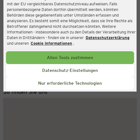
mit der EU vergleichbares Datenschutzniveau aufweisen. Falls
Ernsting's family
personenbezogene Daten dorthin übermittelt werden, könnten
Behörden diese gegebenenfalls unter Umständen erfassen und
Cranger Str. 291, 45891 Gelsenkirchen
analysieren. Es besteht somit eine Möglichkeit, dass sie Ihre Rechte als
Betroffener dahingehend nicht durchsetzen könnten. Weitere
Informationen - insbesondere auch zu den Details der Verarbeitung Ihrer
Daten in Drittländern - finden sie in unserer
Datenschutzerklärung
Geschlossen
Aktuell:
und unseren
Cookie Informationen
.
Allen Tools zustimmen
Service Hotline
+43 (0) 1 2675 502
Datenschutz-Einstellungen
Montag bis Freitag 8-18 Uhr
Nur erforderliche Technologien
So finden Sie uns