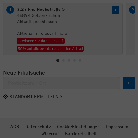
3.27 km: Hochstraße 5
45894 Gelsenkirchen
Aktuell geschlossen
Aktionen in dieser Filiale
Gewinnen Sie Ihren Einkauf!
50% auf alle bereits reduzierten Artikel
Neue Filialsuche
Such
STANDORT ERMITTELN
AGB
Datenschutz
Cookie-Einstellungen
Impressum
Widerruf
Barrierefreiheit