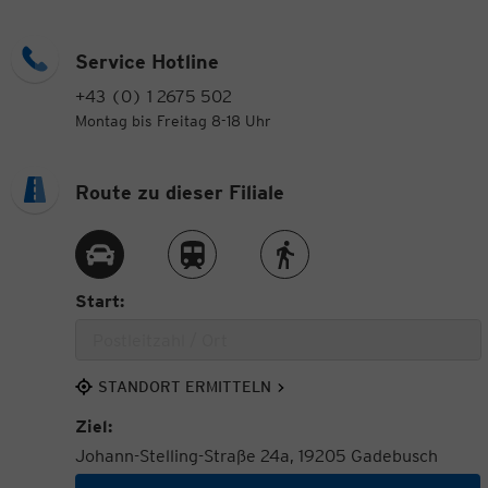
Service Hotline
+43 (0) 1 2675 502
Montag bis Freitag 8-18 Uhr
Route zu dieser Filiale
Route per Auto
Route per Zug
Route zu Fuß
Start:
STANDORT ERMITTELN
Ziel:
Johann-Stelling-Straße 24a, 19205 Gadebusch