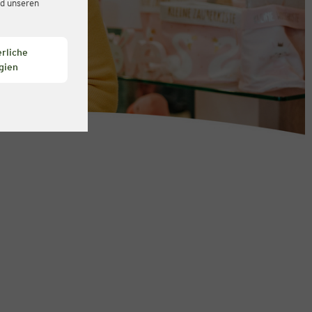
d unseren
rliche
gien