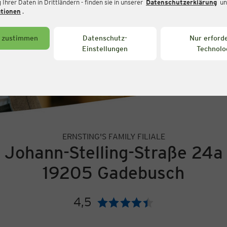
Ihrer Daten in Drittländern - finden sie in unserer
Datenschutzerklärung
un
ationen
.
s zustimmen
Datenschutz-
Nur erforde
Einstellungen
Technolo
ERNSTING'S FAMILY FILIALE
Johann-Stelling-Straße 24a
19205 Gadebusch
4,5
Bewertung: