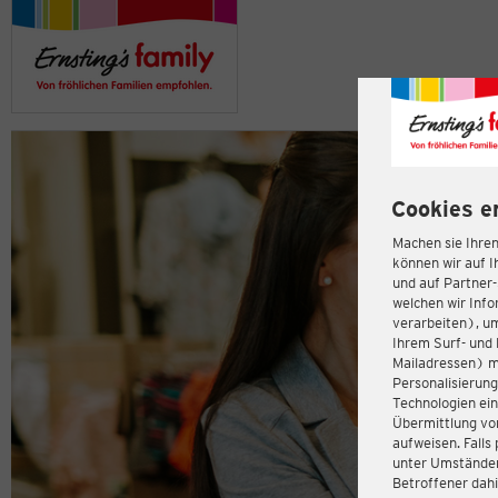
Cookies e
Machen sie Ihren
können wir auf I
und auf Partner
welchen wir Inf
verarbeiten), u
Ihrem Surf- und 
Mailadressen) m
Personalisierun
Technologien ein
Übermittlung von
aufweisen. Fall
unter Umständen 
Betroffener dahi