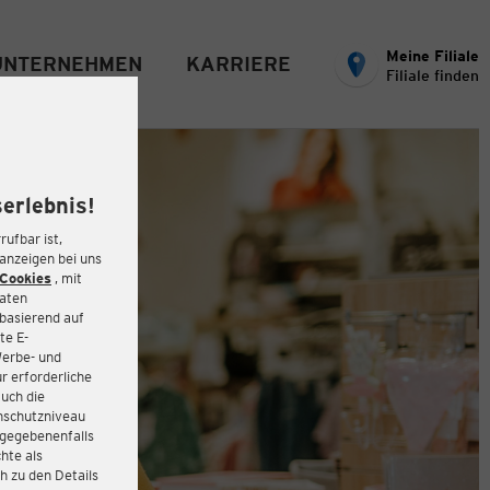
Meine Filiale
UNTERNEHMEN
KARRIERE
Filiale finden
erlebnis!
rufbar ist,
eanzeigen bei uns
Cookies
, mit
Daten
basierend auf
te E-
Werbe- und
r erforderliche
auch die
enschutzniveau
 gegebenenfalls
hte als
h zu den Details