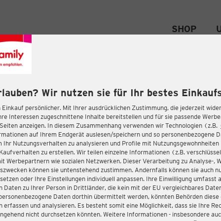
SHOP
rlauben? Wir nutzen sie für Ihr bestes Einkaufs
 Einkauf persönlicher. Mit Ihrer ausdrücklichen Zustimmung, die jederzeit wider
hre Interessen zugeschnittene Inhalte bereitstellen und für sie passende Werb
-Seiten anzeigen. In diesem Zusammenhang verwenden wir Technologien (z.B.
ormationen auf Ihrem Endgerät auslesen/speichern und so personenbezogene 
m Ihr Nutzungsverhalten zu analysieren und Profile mit Nutzungsgewohnheiten 
Kaufverhalten zu erstellen. Wir teilen einzelne Informationen (z.B. verschlüssel
it Werbepartnern wie sozialen Netzwerken. Dieser Verarbeitung zu Analyse-, 
gszwecken können sie untenstehend zustimmen. Andernfalls können sie auch nu
setzen oder Ihre Einstellungen individuell anpassen. Ihre Einwilligung umfasst 
 Daten zu Ihrer Person in Drittländer, die kein mit der EU vergleichbares Dat
s personenbezogene Daten dorthin übermittelt werden, könnten Behörden diese
erfassen und analysieren. Es besteht somit eine Möglichkeit, dass sie Ihre Rec
ngehend nicht durchsetzen könnten. Weitere Informationen - insbesondere auc