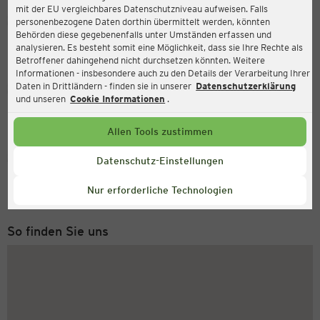
mit der EU vergleichbares Datenschutzniveau aufweisen. Falls
Ernsting's family
personenbezogene Daten dorthin übermittelt werden, könnten
Behörden diese gegebenenfalls unter Umständen erfassen und
Kurt-Huber-Ring 5, 82256 Fürstenfeldbruck
analysieren. Es besteht somit eine Möglichkeit, dass sie Ihre Rechte als
Betroffener dahingehend nicht durchsetzen könnten. Weitere
Informationen - insbesondere auch zu den Details der Verarbeitung Ihrer
Daten in Drittländern - finden sie in unserer
Datenschutzerklärung
Geöffnet
Aktuell:
und unseren
Cookie Informationen
.
Öffnungszeiten heute:
09:00 - 20:00
Allen Tools zustimmen
Service Hotline
Datenschutz-Einstellungen
+43 (0) 1 2675 502
Nur erforderliche Technologien
Montag bis Freitag 8-18 Uhr
So finden Sie uns