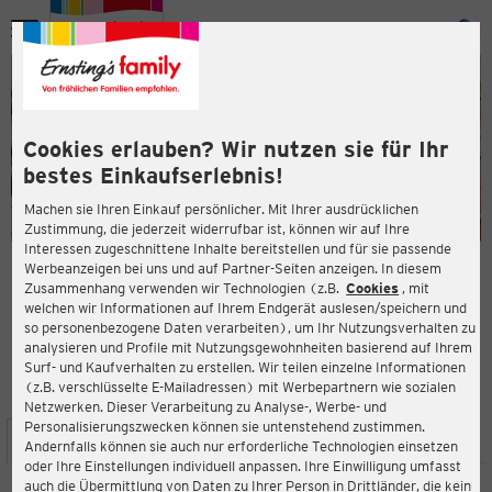
Menü
ießen
ießen
Cookies erlauben? Wir nutzen sie für Ihr
bestes Einkaufserlebnis!
Machen sie Ihren Einkauf persönlicher. Mit Ihrer ausdrücklichen
Zustimmung, die jederzeit widerrufbar ist, können wir auf Ihre
Interessen zugeschnittene Inhalte bereitstellen und für sie passende
en
Werbeanzeigen bei uns und auf Partner-Seiten anzeigen. In diesem
Zusammenhang verwenden wir Technologien (z.B.
Cookies
, mit
ERNSTING'S FAMILY FILIALE
welchen wir Informationen auf Ihrem Endgerät auslesen/speichern und
Kurt-Huber-Ring 5
so personenbezogene Daten verarbeiten), um Ihr Nutzungsverhalten zu
82256 Fürstenfeldbruck
analysieren und Profile mit Nutzungsgewohnheiten basierend auf Ihrem
Surf- und Kaufverhalten zu erstellen. Wir teilen einzelne Informationen
(z.B. verschlüsselte E-Mailadressen) mit Werbepartnern wie sozialen
4,6
ießen
Bewertung:
Netzwerken. Dieser Verarbeitung zu Analyse-, Werbe- und
Personalisierungszwecken können sie untenstehend zustimmen.
STANDORT
SERVICES
SORTIMENT
AKTIONEN
Andernfalls können sie auch nur erforderliche Technologien einsetzen
oder Ihre Einstellungen individuell anpassen. Ihre Einwilligung umfasst
auch die Übermittlung von Daten zu Ihrer Person in Drittländer, die kein